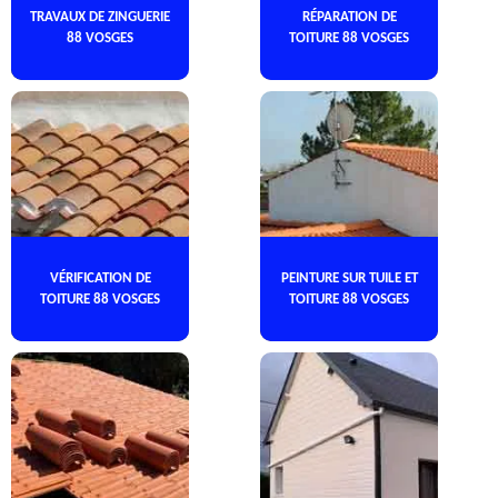
TRAVAUX DE ZINGUERIE
RÉPARATION DE
88 VOSGES
TOITURE 88 VOSGES
VÉRIFICATION DE
PEINTURE SUR TUILE ET
TOITURE 88 VOSGES
TOITURE 88 VOSGES