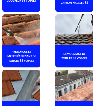
COUVREUR 88 VOSGES
CAMION NACELLE 88
HYDROFUGE ET
DÉMOUSSAGE DE
IMPERMÉABILISANT DE
TOITURE 88 VOSGES
TOITURE 88 VOSGES