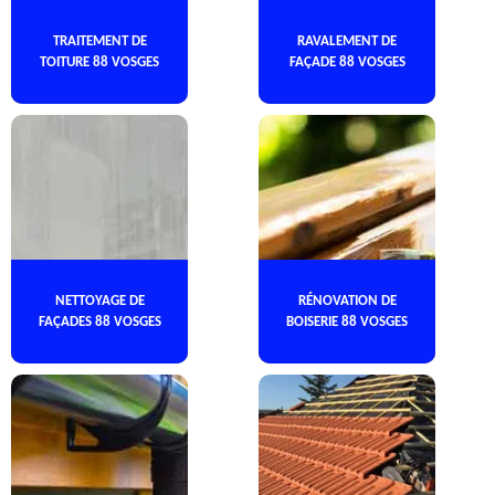
TRAITEMENT DE
RAVALEMENT DE
TOITURE 88 VOSGES
FAÇADE 88 VOSGES
NETTOYAGE DE
RÉNOVATION DE
FAÇADES 88 VOSGES
BOISERIE 88 VOSGES