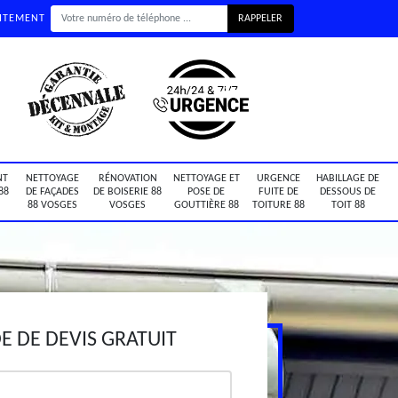
UITEMENT
NT
NETTOYAGE
RÉNOVATION
NETTOYAGE ET
URGENCE
HABILLAGE DE
88
DE FAÇADES
DE BOISERIE 88
POSE DE
FUITE DE
DESSOUS DE
88 VOSGES
VOSGES
GOUTTIÈRE 88
TOITURE 88
TOIT 88
 DE DEVIS GRATUIT