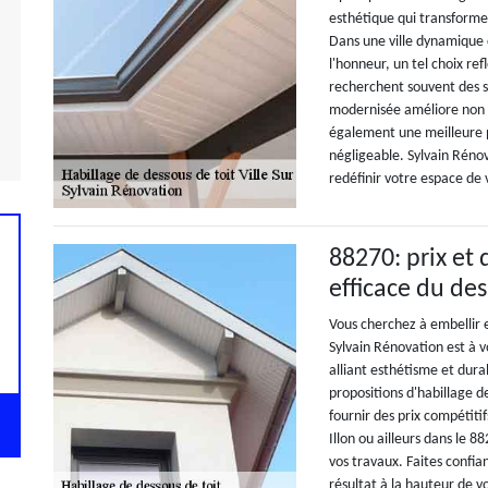
esthétique qui transform
Dans une ville dynamique c
l'honneur, un tel choix re
recherchent souvent des so
modernisée améliore non 
également une meilleure p
négligeable. Sylvain Rén
redéfinir votre espace de 
88270: prix et 
efficace du des
Vous cherchez à embellir e
Sylvain Rénovation est à v
alliant esthétisme et durab
propositions d'habillage 
fournir des prix compétiti
Illon ou ailleurs dans le 
vos travaux. Faites confia
résultat à la hauteur de v