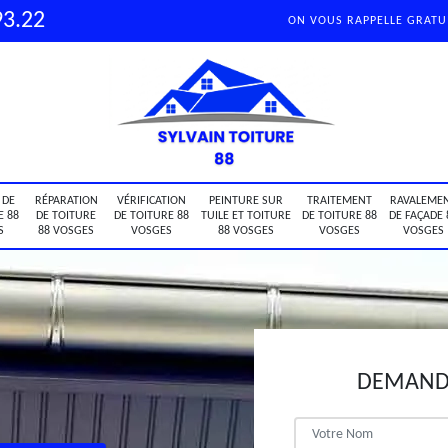
93.22
ON VOUS RAPPELLE GRAT
 DE
RÉPARATION
VÉRIFICATION
PEINTURE SUR
TRAITEMENT
RAVALEME
E 88
DE TOITURE
DE TOITURE 88
TUILE ET TOITURE
DE TOITURE 88
DE FAÇADE 
S
88 VOSGES
VOSGES
88 VOSGES
VOSGES
VOSGES
DEMANDE