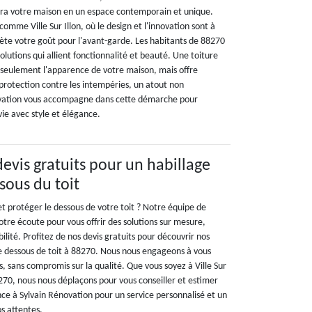
era votre maison en un espace contemporain et unique.
omme Ville Sur Illon, où le design et l'innovation sont à
flète votre goût pour l'avant-garde. Les habitants de 88270
lutions qui allient fonctionnalité et beauté. Une toiture
seulement l'apparence de votre maison, mais offre
rotection contre les intempéries, un atout non
ovation vous accompagne dans cette démarche pour
vie avec style et élégance.
devis gratuits pour un habillage
sous du toit
t protéger le dessous de votre toit ? Notre équipe de
otre écoute pour vous offrir des solutions sur mesure,
ilité. Profitez de nos devis gratuits pour découvrir nos
de dessous de toit à 88270. Nous nous engageons à vous
fs, sans compromis sur la qualité. Que vous soyez à Ville Sur
88270, nous nous déplaçons pour vous conseiller et estimer
nce à Sylvain Rénovation pour un service personnalisé et un
os attentes.