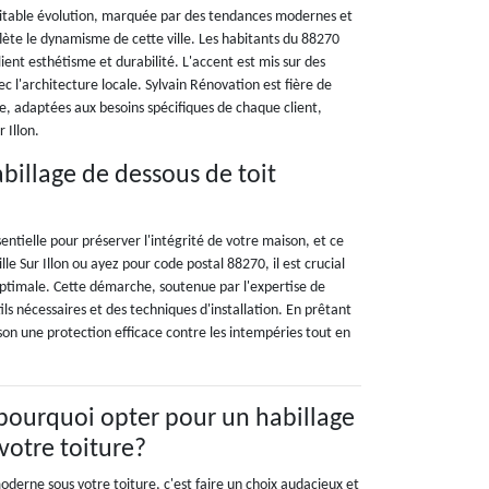
véritable évolution, marquée par des tendances modernes et
flète le dynamisme de cette ville. Les habitants du 88270
lient esthétisme et durabilité. L'accent est mis sur des
 l'architecture locale. Sylvain Rénovation est fière de
e, adaptées aux besoins spécifiques de chaque client,
 Illon.
billage de dessous de toit
sentielle pour préserver l'intégrité de votre maison, et ce
 Sur Illon ou ayez pour code postal 88270, il est crucial
optimale. Cette démarche, soutenue par l'expertise de
ls nécessaires et des techniques d'installation. En prêtant
son une protection efficace contre les intempéries tout en
: pourquoi opter pour un habillage
otre toiture?
derne sous votre toiture, c'est faire un choix audacieux et