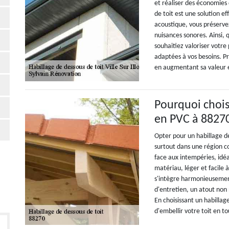
et réaliser des économies
de toit est une solution e
acoustique, vous préserve
nuisances sonores. Ainsi, q
souhaitiez valoriser votre
adaptées à vos besoins. P
en augmentant sa valeur 
Pourquoi chois
en PVC à 8827
Opter pour un habillage 
surtout dans une région co
face aux intempéries, idéa
matériau, léger et facile 
s'intègre harmonieusement 
d'entretien, un atout non 
En choisissant un habilla
d'embellir votre toit en t