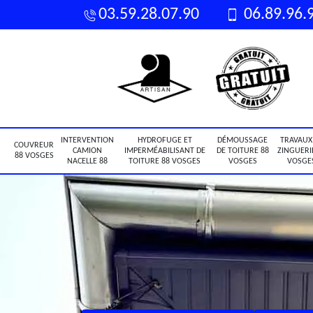
03.59.28.07.90
06.89.96.
INTERVENTION
HYDROFUGE ET
DÉMOUSSAGE
TRAVAUX
COUVREUR
CAMION
IMPERMÉABILISANT DE
DE TOITURE 88
ZINGUERI
88 VOSGES
NACELLE 88
TOITURE 88 VOSGES
VOSGES
VOSGE