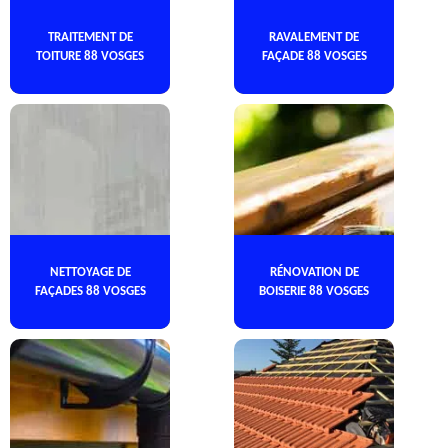
TRAITEMENT DE
RAVALEMENT DE
TOITURE 88 VOSGES
FAÇADE 88 VOSGES
NETTOYAGE DE
RÉNOVATION DE
FAÇADES 88 VOSGES
BOISERIE 88 VOSGES