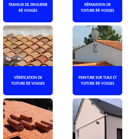
TRAVAUX DE ZINGUERIE
RÉPARATION DE
88 VOSGES
TOITURE 88 VOSGES
VÉRIFICATION DE
PEINTURE SUR TUILE ET
TOITURE 88 VOSGES
TOITURE 88 VOSGES