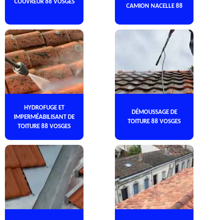
COUVREUR 88 VOSGES
CAMION NACELLE 88
HYDROFUGE ET
DÉMOUSSAGE DE
IMPERMÉABILISANT DE
TOITURE 88 VOSGES
TOITURE 88 VOSGES