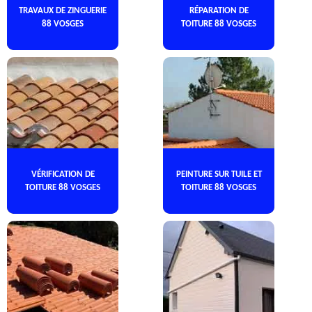
TRAVAUX DE ZINGUERIE
RÉPARATION DE
88 VOSGES
TOITURE 88 VOSGES
VÉRIFICATION DE
PEINTURE SUR TUILE ET
TOITURE 88 VOSGES
TOITURE 88 VOSGES