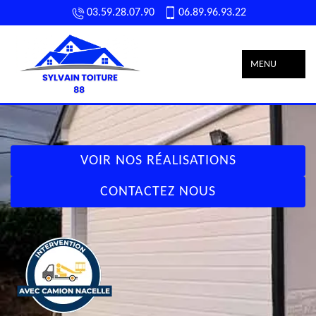
03.59.28.07.90
06.89.96.93.22
MENU
VOIR NOS RÉALISATIONS
CONTACTEZ NOUS