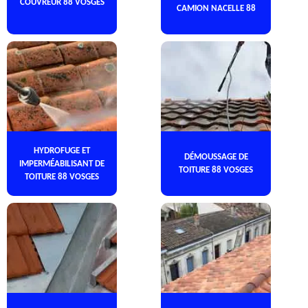
COUVREUR 88 VOSGES
CAMION NACELLE 88
HYDROFUGE ET
DÉMOUSSAGE DE
IMPERMÉABILISANT DE
TOITURE 88 VOSGES
TOITURE 88 VOSGES