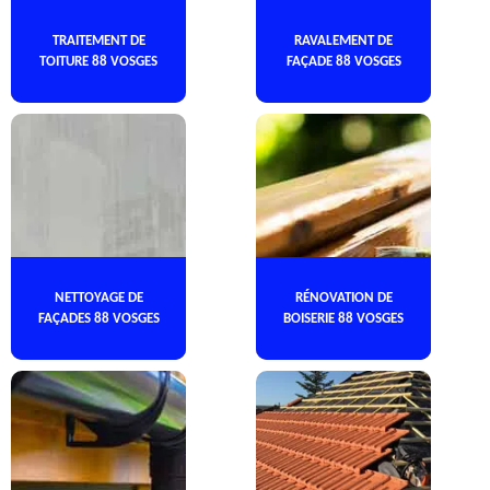
TRAITEMENT DE
RAVALEMENT DE
TOITURE 88 VOSGES
FAÇADE 88 VOSGES
NETTOYAGE DE
RÉNOVATION DE
FAÇADES 88 VOSGES
BOISERIE 88 VOSGES