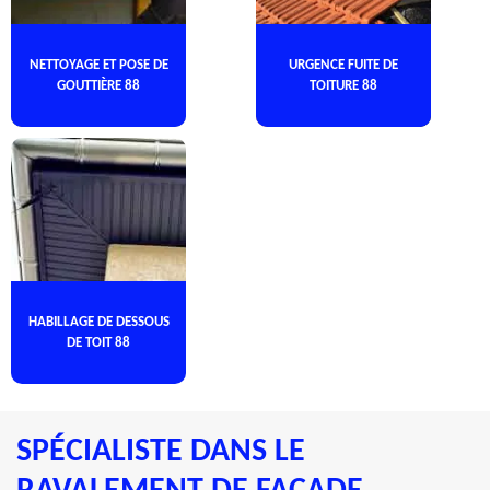
NETTOYAGE ET POSE DE
URGENCE FUITE DE
GOUTTIÈRE 88
TOITURE 88
HABILLAGE DE DESSOUS
DE TOIT 88
SPÉCIALISTE DANS LE