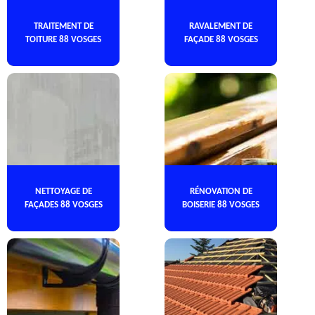
TRAITEMENT DE
RAVALEMENT DE
TOITURE 88 VOSGES
FAÇADE 88 VOSGES
NETTOYAGE DE
RÉNOVATION DE
FAÇADES 88 VOSGES
BOISERIE 88 VOSGES