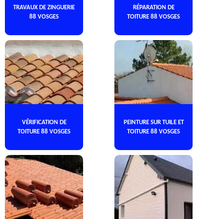
TRAVAUX DE ZINGUERIE
RÉPARATION DE
88 VOSGES
TOITURE 88 VOSGES
VÉRIFICATION DE
PEINTURE SUR TUILE ET
TOITURE 88 VOSGES
TOITURE 88 VOSGES