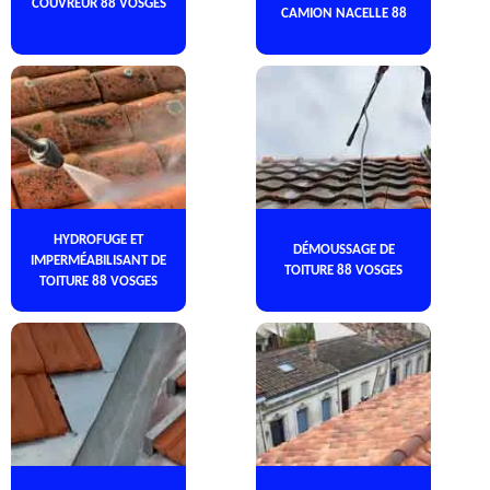
COUVREUR 88 VOSGES
CAMION NACELLE 88
HYDROFUGE ET
DÉMOUSSAGE DE
IMPERMÉABILISANT DE
TOITURE 88 VOSGES
TOITURE 88 VOSGES