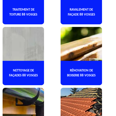
TRAITEMENT DE
RAVALEMENT DE
TOITURE 88 VOSGES
FAÇADE 88 VOSGES
NETTOYAGE DE
RÉNOVATION DE
FAÇADES 88 VOSGES
BOISERIE 88 VOSGES