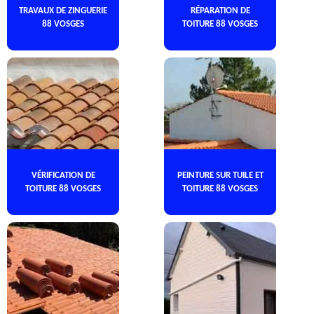
TRAVAUX DE ZINGUERIE
RÉPARATION DE
88 VOSGES
TOITURE 88 VOSGES
VÉRIFICATION DE
PEINTURE SUR TUILE ET
TOITURE 88 VOSGES
TOITURE 88 VOSGES