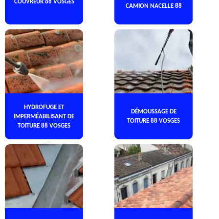
COUVREUR 88 VOSGES
CAMION NACELLE 88
HYDROFUGE ET
DÉMOUSSAGE DE
IMPERMÉABILISANT DE
TOITURE 88 VOSGES
TOITURE 88 VOSGES