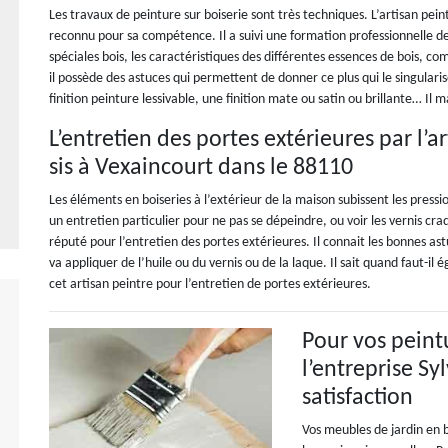
Les travaux de peinture sur boiserie sont très techniques. L’artisan pein
reconnu pour sa compétence. Il a suivi une formation professionnelle de b
spéciales bois, les caractéristiques des différentes essences de bois, c
il possède des astuces qui permettent de donner ce plus qui le singularis
finition peinture lessivable, une finition mate ou satin ou brillante… Il m
L’entretien des portes extérieures par l’
sis à Vexaincourt dans le 88110
Les éléments en boiseries à l’extérieur de la maison subissent les press
un entretien particulier pour ne pas se dépeindre, ou voir les vernis cra
réputé pour l’entretien des portes extérieures. Il connait les bonnes astu
va appliquer de l’huile ou du vernis ou de la laque. Il sait quand faut-i
cet artisan peintre pour l’entretien de portes extérieures.
Pour vos peint
l’entreprise S
satisfaction
Vos meubles de jardin en b