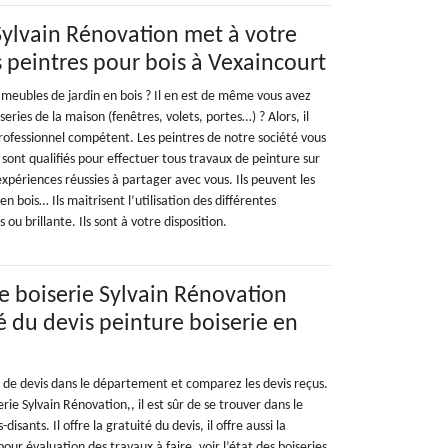
Sylvain Rénovation met à votre
s peintres pour bois à Vexaincourt
 meubles de jardin en bois ? Il en est de même vous avez
eries de la maison (fenêtres, volets, portes…) ? Alors, il
professionnel compétent. Les peintres de notre société vous
s sont qualifiés pour effectuer tous travaux de peinture sur
’expériences réussies à partager avec vous. Ils peuvent les
 en bois… Ils maitrisent l’utilisation des différentes
 ou brillante. Ils sont à votre disposition.
re boiserie Sylvain Rénovation
té du devis peinture boiserie en
 de devis dans le département et comparez les devis reçus.
erie Sylvain Rénovation,, il est sûr de se trouver dans le
isants. Il offre la gratuité du devis, il offre aussi la
ur évaluation des travaux à faire, voir l’état des boiseries