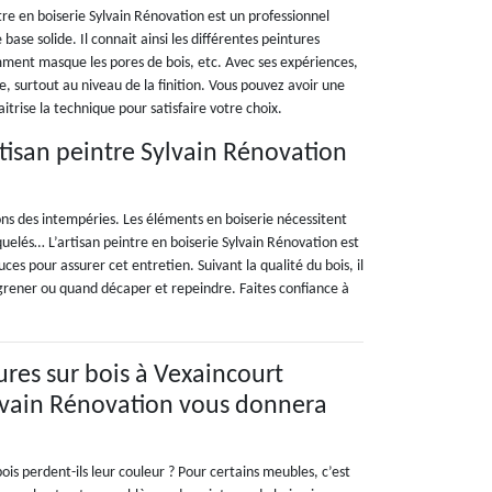
tre en boiserie Sylvain Rénovation est un professionnel
ase solide. Il connait ainsi les différentes peintures
omment masque les pores de bois, etc. Avec ses expériences,
e, surtout au niveau de la finition. Vous pouvez avoir une
aitrise la technique pour satisfaire votre choix.
artisan peintre Sylvain Rénovation
ions des intempéries. Les éléments en boiserie nécessitent
quelés… L’artisan peintre en boiserie Sylvain Rénovation est
ces pour assurer cet entretien. Suivant la qualité du bois, il
l égrener ou quand décaper et repeindre. Faites confiance à
ures sur bois à Vexaincourt
ylvain Rénovation vous donnera
ois perdent-ils leur couleur ? Pour certains meubles, c’est