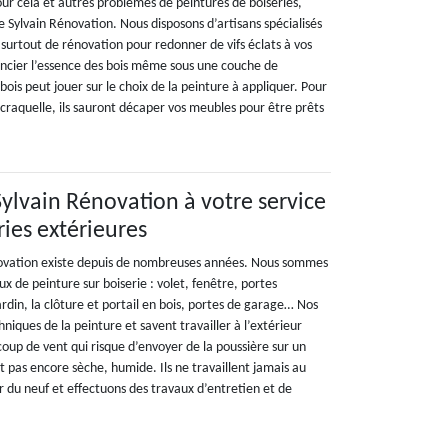
our cela et autres problèmes de peintures de boiseries,
 Sylvain Rénovation. Nous disposons d’artisans spécialisés
 surtout de rénovation pour redonner de vifs éclats à vos
rencier l’essence des bois même sous une couche de
bois peut jouer sur le choix de la peinture à appliquer. Pour
 craquelle, ils sauront décaper vos meubles pour être prêts
Sylvain Rénovation à votre service
ries extérieures
novation existe depuis de nombreuses années. Nous sommes
ux de peinture sur boiserie : volet, fenêtre, portes
rdin, la clôture et portail en bois, portes de garage… Nos
hniques de la peinture et savent travailler à l’extérieur
up de vent qui risque d’envoyer de la poussière sur un
st pas encore sèche, humide. Ils ne travaillent jamais au
ur du neuf et effectuons des travaux d’entretien et de