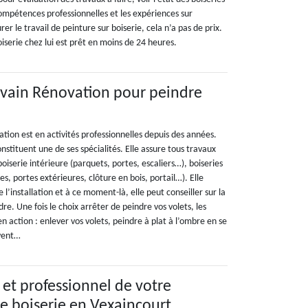
compétences professionnelles et les expériences sur
er le travail de peinture sur boiserie, cela n’a pas de prix.
oiserie chez lui est prêt en moins de 24 heures.
ylvain Rénovation pour peindre
ation est en activités professionnelles depuis des années.
nstituent une de ses spécialités. Elle assure tous travaux
boiserie intérieure (parquets, portes, escaliers…), boiseries
es, portes extérieures, clôture en bois, portail…). Elle
de l’installation et à ce moment-là, elle peut conseiller sur la
re. Une fois le choix arrêter de peindre vos volets, les
en action : enlever vos volets, peindre à plat à l’ombre en se
vent…
 et professionnel de votre
re boiserie en Vexaincourt