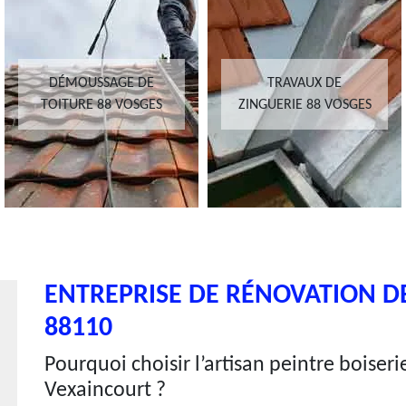
DÉMOUSSAGE DE
TRAVAUX DE
TOITURE 88 VOSGES
ZINGUERIE 88 VOSGES
ENTREPRISE DE RÉNOVATION D
88110
Pourquoi choisir l’artisan peintre boiser
Vexaincourt ?