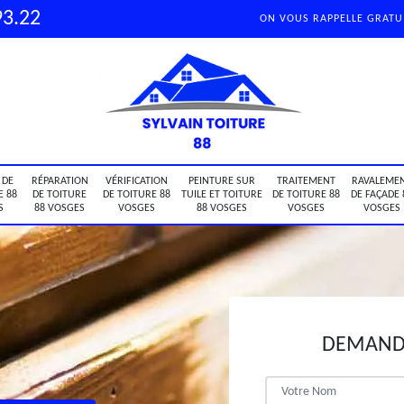
93.22
ON VOUS RAPPELLE GRAT
 DE
RÉPARATION
VÉRIFICATION
PEINTURE SUR
TRAITEMENT
RAVALEME
E 88
DE TOITURE
DE TOITURE 88
TUILE ET TOITURE
DE TOITURE 88
DE FAÇADE 
S
88 VOSGES
VOSGES
88 VOSGES
VOSGES
VOSGES
DEMANDE