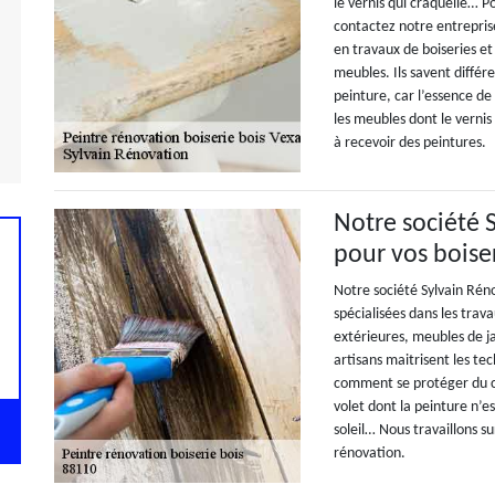
le vernis qui craquelle… P
contactez notre entreprise
en travaux de boiseries et
meubles. Ils savent diffé
peinture, car l’essence de 
les meubles dont le vernis
à recevoir des peintures.
Notre société 
pour vos boise
Notre société Sylvain Ré
spécialisées dans les trava
extérieures, meubles de ja
artisans maitrisent les tec
comment se protéger du co
volet dont la peinture n’e
soleil… Nous travaillons s
rénovation.