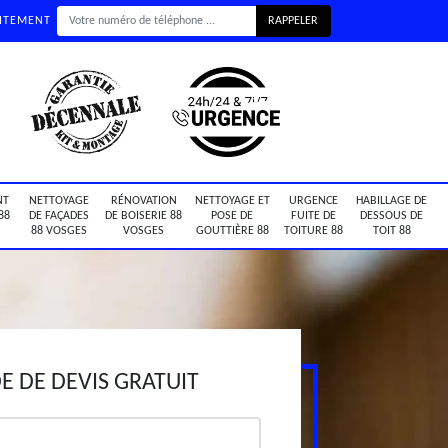
UITEMENT
NT
NETTOYAGE
RÉNOVATION
NETTOYAGE ET
URGENCE
HABILLAGE DE
88
DE FAÇADES
DE BOISERIE 88
POSE DE
FUITE DE
DESSOUS DE
88 VOSGES
VOSGES
GOUTTIÈRE 88
TOITURE 88
TOIT 88
 DE DEVIS GRATUIT