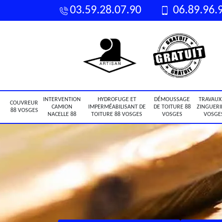
03.59.28.07.90
06.89.96.
INTERVENTION
HYDROFUGE ET
DÉMOUSSAGE
TRAVAUX
COUVREUR
CAMION
IMPERMÉABILISANT DE
DE TOITURE 88
ZINGUERI
88 VOSGES
NACELLE 88
TOITURE 88 VOSGES
VOSGES
VOSGE