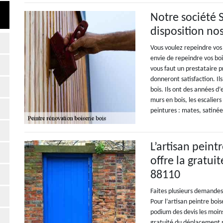
Notre société 
disposition no
Vous voulez repeindre vos
envie de repeindre vos bois
vous faut un prestataire 
donneront satisfaction. Il
bois. Ils ont des années d
murs en bois, les escaliers
peintures : mates, satinées
L’artisan peint
offre la gratui
88110
Faites plusieurs demandes
Pour l’artisan peintre bois
podium des devis les moins-d
gratuité du déplacement po