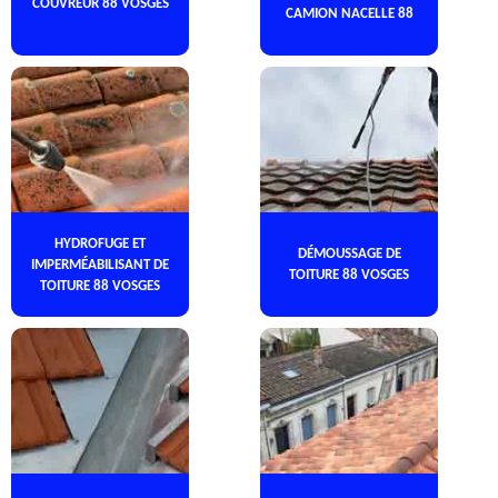
COUVREUR 88 VOSGES
CAMION NACELLE 88
HYDROFUGE ET
DÉMOUSSAGE DE
IMPERMÉABILISANT DE
TOITURE 88 VOSGES
TOITURE 88 VOSGES