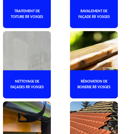
TRAITEMENT DE
RAVALEMENT DE
TOITURE 88 VOSGES
FAÇADE 88 VOSGES
NETTOYAGE DE
RÉNOVATION DE
FAÇADES 88 VOSGES
BOISERIE 88 VOSGES