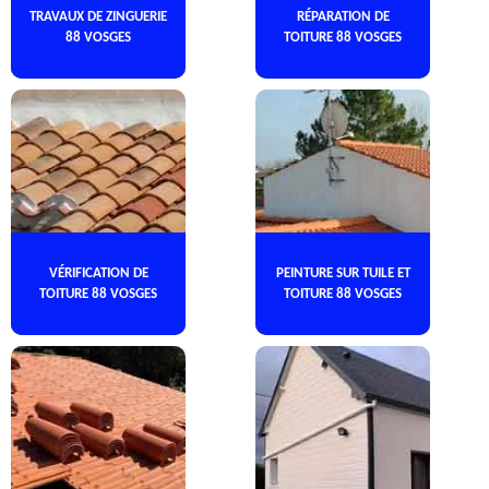
TRAVAUX DE ZINGUERIE
RÉPARATION DE
88 VOSGES
TOITURE 88 VOSGES
VÉRIFICATION DE
PEINTURE SUR TUILE ET
TOITURE 88 VOSGES
TOITURE 88 VOSGES