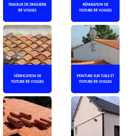
TRAVAUX DE ZINGUERIE
RÉPARATION DE
88 VOSGES
TOITURE 88 VOSGES
VÉRIFICATION DE
PEINTURE SUR TUILE ET
TOITURE 88 VOSGES
TOITURE 88 VOSGES