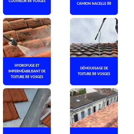
COUVREUR 88 VOSGES
CAMION NACELLE 88
HYDROFUGE ET
DÉMOUSSAGE DE
IMPERMÉABILISANT DE
TOITURE 88 VOSGES
TOITURE 88 VOSGES