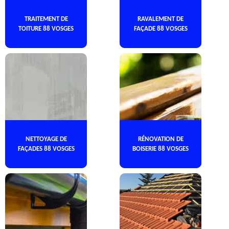
TRAITEMENT DE
RAVALEMENT DE
TOITURE 88 VOSGES
FAÇADE 88 VOSGES
NETTOYAGE DE
RÉNOVATION DE
FAÇADES 88 VOSGES
BOISERIE 88 VOSGES