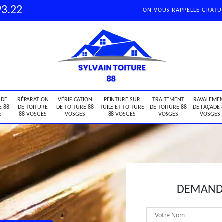
93.22
ON VOUS RAPPELLE GRAT
 DE
RÉPARATION
VÉRIFICATION
PEINTURE SUR
TRAITEMENT
RAVALEME
E 88
DE TOITURE
DE TOITURE 88
TUILE ET TOITURE
DE TOITURE 88
DE FAÇADE 
S
88 VOSGES
VOSGES
88 VOSGES
VOSGES
VOSGES
DEMANDE