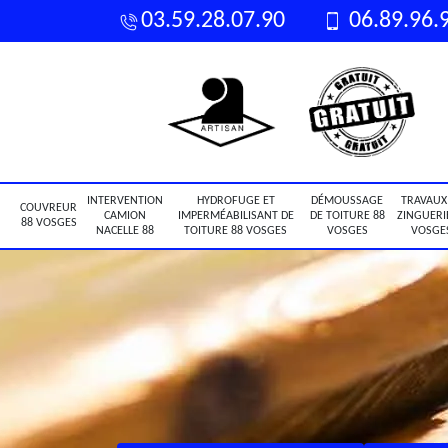
03.59.28.07.90
06.89.96.
INTERVENTION
HYDROFUGE ET
DÉMOUSSAGE
TRAVAUX
COUVREUR
CAMION
IMPERMÉABILISANT DE
DE TOITURE 88
ZINGUERI
88 VOSGES
NACELLE 88
TOITURE 88 VOSGES
VOSGES
VOSGE