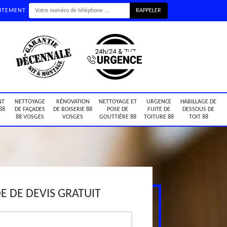
UITEMENT
NT
NETTOYAGE
RÉNOVATION
NETTOYAGE ET
URGENCE
HABILLAGE DE
88
DE FAÇADES
DE BOISERIE 88
POSE DE
FUITE DE
DESSOUS DE
88 VOSGES
VOSGES
GOUTTIÈRE 88
TOITURE 88
TOIT 88
 DE DEVIS GRATUIT