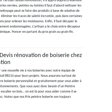
r l’artisan Sylvain Rénovation, il a appris auprès d’ébéniste
ries vernies, peintes ou teintes il faut d’abord nettoyer les
 nettoyage peut se faire des produits à base de solution de
éliminer les traces de saleté incrustée, puis dans certaines
ions pour enlever les moisissures. Enfin, il faut décaper le
iblement endommagées. L’artisan a le choix entre décapeur
mique. Poncer en partant du gros grain au grain fin.
 Devis rénovation de boiserie chez
ation
une nouvelle vie à vos boiseries avec notre équipe de
Stail 88210 pour leurs projets. Nous assurons surtout de
tre boiserie personnalisé et gratuitement pour vous aider à
s étonnements. Que vous ayez donc besoin d’un Peintre
e escalier en bois… on est là pour vous aider comme il se
tez. Notez que nos Prix peintre boiserie son toujours