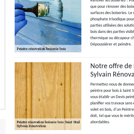
Rénover les boiseries ? Pou
que pour rénover des boise
surfaces des boiseries. Le
phosphate trisodique pour 
parties utilisées des solut
bois dans des parties vis
thermique ou décapeur chi
Dépoussiérer et peindre.
Notre offre de
Sylvain Rénov
Permettez-nous de donner 
peintre pour bois à Saint 
vous établir un Devis pein
planifier vos travaux san
volet en bois, d’un Peintr
doit, tel que vous le méri
abordables.