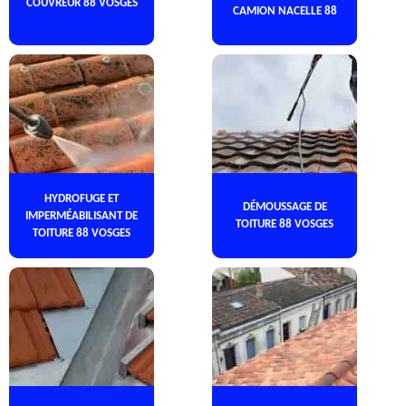
COUVREUR 88 VOSGES
CAMION NACELLE 88
HYDROFUGE ET
DÉMOUSSAGE DE
IMPERMÉABILISANT DE
TOITURE 88 VOSGES
TOITURE 88 VOSGES