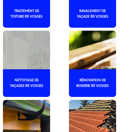
TRAITEMENT DE
RAVALEMENT DE
TOITURE 88 VOSGES
FAÇADE 88 VOSGES
NETTOYAGE DE
RÉNOVATION DE
FAÇADES 88 VOSGES
BOISERIE 88 VOSGES