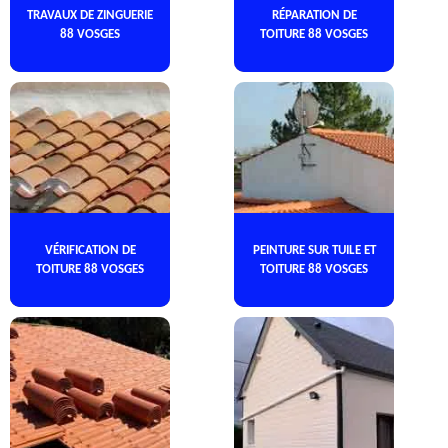
TRAVAUX DE ZINGUERIE
RÉPARATION DE
88 VOSGES
TOITURE 88 VOSGES
VÉRIFICATION DE
PEINTURE SUR TUILE ET
TOITURE 88 VOSGES
TOITURE 88 VOSGES