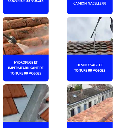
COUVREUR 88 VOSGES
CAMION NACELLE 88
HYDROFUGE ET
DÉMOUSSAGE DE
IMPERMÉABILISANT DE
TOITURE 88 VOSGES
TOITURE 88 VOSGES