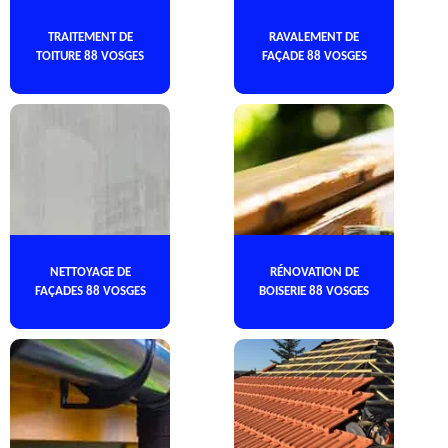
TRAITEMENT DE
RAVALEMENT DE
TOITURE 88 VOSGES
FAÇADE 88 VOSGES
NETTOYAGE DE
RÉNOVATION DE
FAÇADES 88 VOSGES
BOISERIE 88 VOSGES