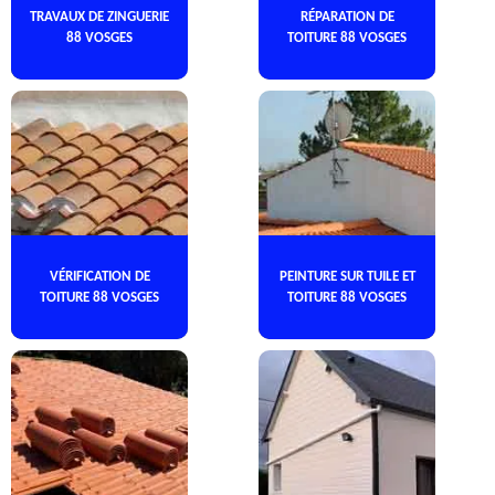
TRAVAUX DE ZINGUERIE
RÉPARATION DE
88 VOSGES
TOITURE 88 VOSGES
VÉRIFICATION DE
PEINTURE SUR TUILE ET
TOITURE 88 VOSGES
TOITURE 88 VOSGES