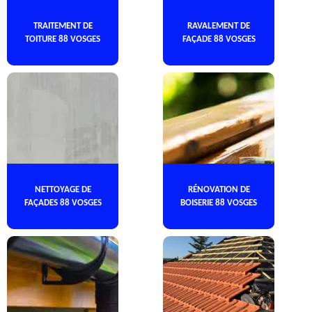
TRAITEMENT DE
RAVALEMENT DE
TOITURE 88 VOSGES
FAÇADE 88 VOSGES
NETTOYAGE DE
RÉNOVATION DE
FAÇADES 88 VOSGES
BOISERIE 88 VOSGES