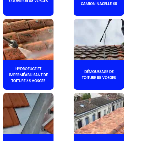
COUVREUR 88 VOSGES
CAMION NACELLE 88
HYDROFUGE ET
DÉMOUSSAGE DE
IMPERMÉABILISANT DE
TOITURE 88 VOSGES
TOITURE 88 VOSGES