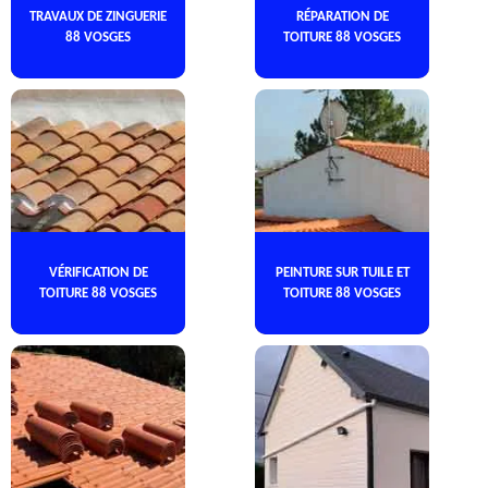
TRAVAUX DE ZINGUERIE
RÉPARATION DE
88 VOSGES
TOITURE 88 VOSGES
VÉRIFICATION DE
PEINTURE SUR TUILE ET
TOITURE 88 VOSGES
TOITURE 88 VOSGES