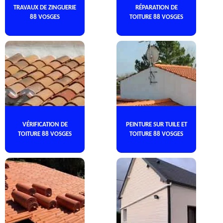
TRAVAUX DE ZINGUERIE
RÉPARATION DE
88 VOSGES
TOITURE 88 VOSGES
VÉRIFICATION DE
PEINTURE SUR TUILE ET
TOITURE 88 VOSGES
TOITURE 88 VOSGES