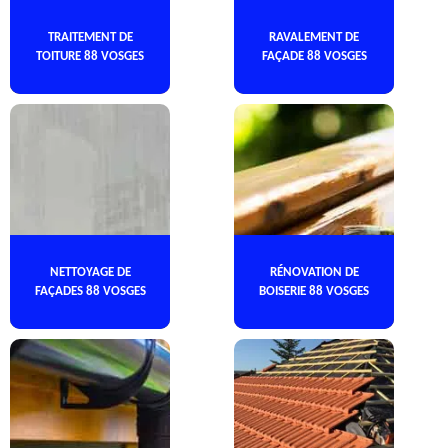
TRAITEMENT DE
RAVALEMENT DE
TOITURE 88 VOSGES
FAÇADE 88 VOSGES
NETTOYAGE DE
RÉNOVATION DE
FAÇADES 88 VOSGES
BOISERIE 88 VOSGES