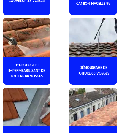
COUVREUR 88 VOSGES
CAMION NACELLE 88
HYDROFUGE ET
DÉMOUSSAGE DE
IMPERMÉABILISANT DE
TOITURE 88 VOSGES
TOITURE 88 VOSGES