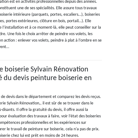
ation est en activités professionnelles depuis des années.
nstituent une de ses spécialités. Elle assure tous travaux
boiserie intérieure (parquets, portes, escaliers…), boiseries
es, portes extérieures, clôture en bois, portail…). Elle
de l’installation et à ce moment-là, elle peut conseiller sur la
re. Une fois le choix arrêter de peindre vos volets, les
en action : enlever vos volets, peindre à plat à l’ombre en se
vent…
re boiserie Sylvain Rénovation
té du devis peinture boiserie en
 de devis dans le département et comparez les devis reçus.
erie Sylvain Rénovation,, il est sûr de se trouver dans le
isants. Il offre la gratuité du devis, il offre aussi la
ur évaluation des travaux à faire, voir l’état des boiseries
compétences professionnelles et les expériences sur
er le travail de peinture sur boiserie, cela n’a pas de prix.
oiserie chez lui est prêt en moins de 24 heures.