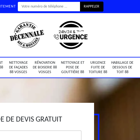
UITEMENT
NT
NETTOYAGE
RÉNOVATION
NETTOYAGE ET
URGENCE
HABILLAGE DE
88
DE FAÇADES
DE BOISERIE 88
POSE DE
FUITE DE
DESSOUS DE
88 VOSGES
VOSGES
GOUTTIÈRE 88
TOITURE 88
TOIT 88
 DE DEVIS GRATUIT