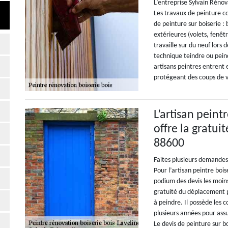
L’entreprise Sylvain Rénov
Les travaux de peinture co
de peinture sur boiserie : 
extérieures (volets, fenêtr
travaille sur du neuf lors 
technique teindre ou peind
artisans peintres entrent 
protégeant des coups de 
L’artisan peint
offre la gratui
88600
Faites plusieurs demandes
Pour l’artisan peintre bois
podium des devis les moins-d
gratuité du déplacement po
à peindre. Il possède les 
plusieurs années pour assur
Le devis de peinture sur b