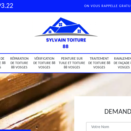
93.22
ON VOUS RAPPELLE GRAT
 DE
RÉPARATION
VÉRIFICATION
PEINTURE SUR
TRAITEMENT
RAVALEME
E 88
DE TOITURE
DE TOITURE 88
TUILE ET TOITURE
DE TOITURE 88
DE FAÇADE 
S
88 VOSGES
VOSGES
88 VOSGES
VOSGES
VOSGES
DEMANDE