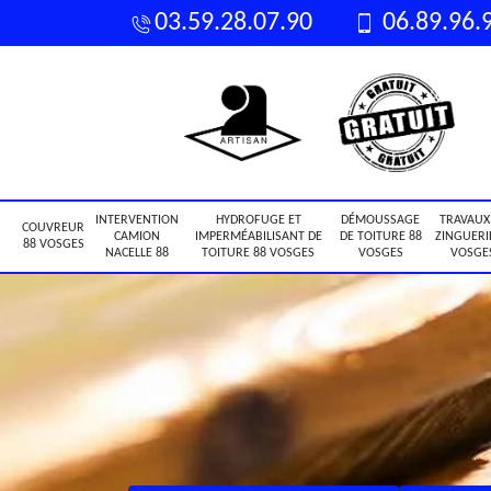
03.59.28.07.90
06.89.96.
INTERVENTION
HYDROFUGE ET
DÉMOUSSAGE
TRAVAUX
COUVREUR
CAMION
IMPERMÉABILISANT DE
DE TOITURE 88
ZINGUERI
88 VOSGES
NACELLE 88
TOITURE 88 VOSGES
VOSGES
VOSGE