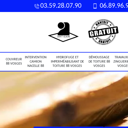
03.59.28.07.90
06.89.96.
INTERVENTION
HYDROFUGE ET
DÉMOUSSAGE
TRAVAUX
COUVREUR
CAMION
IMPERMÉABILISANT DE
DE TOITURE 88
ZINGUERI
88 VOSGES
NACELLE 88
TOITURE 88 VOSGES
VOSGES
VOSGE