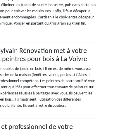
éliminer les traces de saleté incrustée, puis dans certaines
ions pour enlever les moisissures. Enfin, il faut décaper le
iblement endommagées. L’artisan a le choix entre décapeur
mique. Poncer en partant du gros grain au grain fin.
Sylvain Rénovation met à votre
 peintres pour bois à La Voivre
 meubles de jardin en bois ? Il en est de même vous avez
eries de la maison (fenêtres, volets, portes…) ? Alors, il
professionnel compétent. Les peintres de notre société vous
s sont qualifiés pour effectuer tous travaux de peinture sur
’expériences réussies à partager avec vous. Ils peuvent les
 en bois… Ils maitrisent l’utilisation des différentes
 ou brillante. Ils sont à votre disposition.
 et professionnel de votre