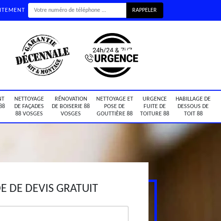
UITEMENT
NT
NETTOYAGE
RÉNOVATION
NETTOYAGE ET
URGENCE
HABILLAGE DE
88
DE FAÇADES
DE BOISERIE 88
POSE DE
FUITE DE
DESSOUS DE
88 VOSGES
VOSGES
GOUTTIÈRE 88
TOITURE 88
TOIT 88
 DE DEVIS GRATUIT