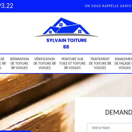
93.22
ON VOUS RAPPELLE GRAT
 DE
RÉPARATION
VÉRIFICATION
PEINTURE SUR
TRAITEMENT
RAVALEME
E 88
DE TOITURE
DE TOITURE 88
TUILE ET TOITURE
DE TOITURE 88
DE FAÇADE 
S
88 VOSGES
VOSGES
88 VOSGES
VOSGES
VOSGES
DEMANDE