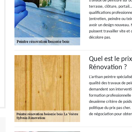
travaux de peinture sur bo
terrasse, clôture, portai
qualifications professionn
(entretien, peindre ou tei
avoir un design nouveau. 
puissent travailler vite et
décolore pas.
Quel est le pri
Rénovation ?
L’artisan peintre spécialis
qualité des travaux de pei
demandent son interventio
formation professionnelle 
deuxième critère de poids c
politique du prix pas cher.
de négociation pour obten