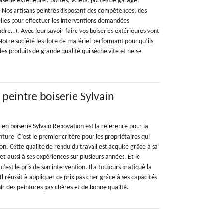
iserie extérieure : portes, volets, portes de garage,
l… Nos artisans peintres disposent des compétences, des
elles pour effectuer les interventions demandées
ndre…). Avec leur savoir-faire vos boiseries extérieures vont
Notre société les dote de matériel performant pour qu’ils
 des produits de grande qualité qui sèche vite et ne se
x peintre boiserie Sylvain
é en boiserie Sylvain Rénovation est la référence pour la
nture. C’est le premier critère pour les propriétaires qui
n. Cette qualité de rendu du travail est acquise grâce à sa
et aussi à ses expériences sur plusieurs années. Et le
’est le prix de son intervention. Il a toujours pratiqué la
 Il réussit à appliquer ce prix pas cher grâce à ses capacités
ir des peintures pas chères et de bonne qualité.