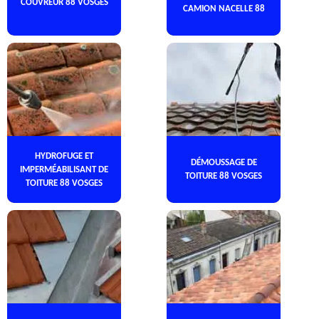
COUVREUR 88 VOSGES
CAMION NACELLE 88
HYDROFUGE ET
DÉMOUSSAGE DE
IMPERMÉABILISANT DE
TOITURE 88 VOSGES
TOITURE 88 VOSGES