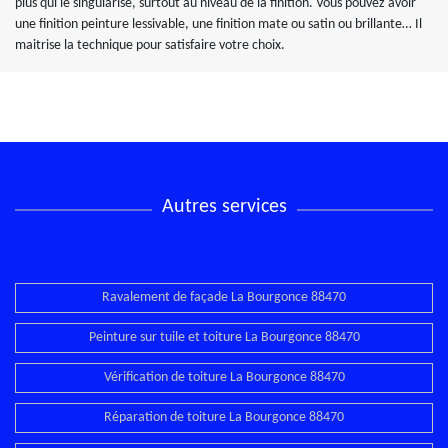
plus qui le singularise, surtout au niveau de la finition. Vous pouvez avoir
une finition peinture lessivable, une finition mate ou satin ou brillante… Il
maitrise la technique pour satisfaire votre choix.
Autres services
Ravalement de façade La Bourgonce 88470
Peinture sur tuile et toiture La Bourgonce 88470
Vérification de toiture La Bourgonce 88470
Réparation de toiture La Bourgonce 88470