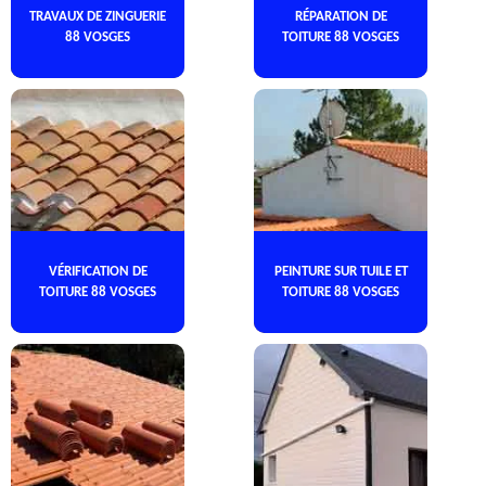
TRAVAUX DE ZINGUERIE
RÉPARATION DE
88 VOSGES
TOITURE 88 VOSGES
VÉRIFICATION DE
PEINTURE SUR TUILE ET
TOITURE 88 VOSGES
TOITURE 88 VOSGES