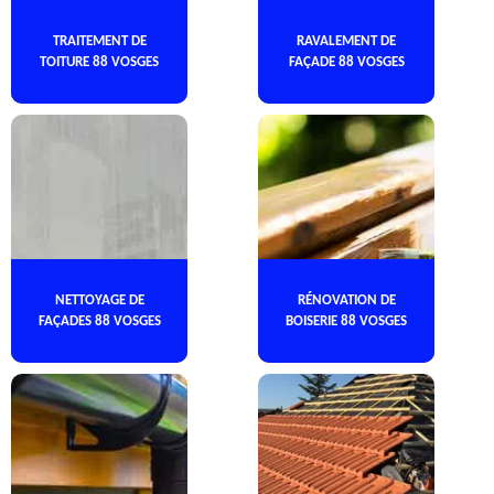
TRAITEMENT DE
RAVALEMENT DE
TOITURE 88 VOSGES
FAÇADE 88 VOSGES
NETTOYAGE DE
RÉNOVATION DE
FAÇADES 88 VOSGES
BOISERIE 88 VOSGES