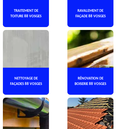
TRAITEMENT DE
RAVALEMENT DE
TOITURE 88 VOSGES
FAÇADE 88 VOSGES
NETTOYAGE DE
RÉNOVATION DE
FAÇADES 88 VOSGES
BOISERIE 88 VOSGES