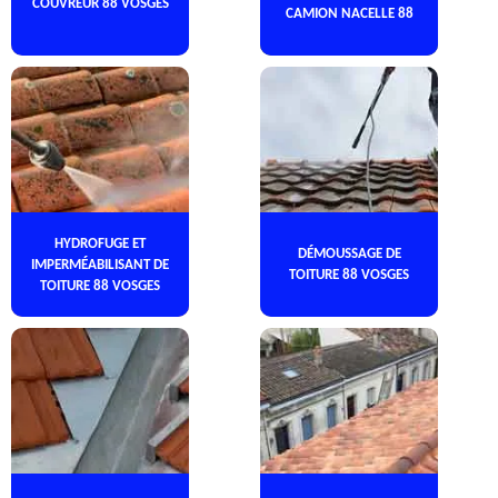
COUVREUR 88 VOSGES
CAMION NACELLE 88
HYDROFUGE ET
DÉMOUSSAGE DE
IMPERMÉABILISANT DE
TOITURE 88 VOSGES
TOITURE 88 VOSGES