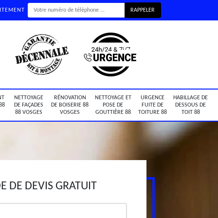
UITEMENT
NT
NETTOYAGE
RÉNOVATION
NETTOYAGE ET
URGENCE
HABILLAGE DE
88
DE FAÇADES
DE BOISERIE 88
POSE DE
FUITE DE
DESSOUS DE
88 VOSGES
VOSGES
GOUTTIÈRE 88
TOITURE 88
TOIT 88
 DE DEVIS GRATUIT