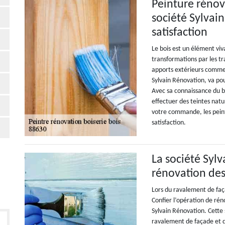
Peinture rénov
société Sylvai
satisfaction
Le bois est un élément viva
transformations par les tr
apports extérieurs comme 
Sylvain Rénovation, va pou
Avec sa connaissance du bo
effectuer des teintes natu
votre commande, les peint
satisfaction.
La société Syl
rénovation des
Lors du ravalement de faça
Confier l’opération de rén
Sylvain Rénovation. Cette 
ravalement de façade et d