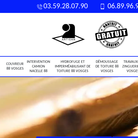
03.59.28.07.90
06.89.96.
INTERVENTION
HYDROFUGE ET
DÉMOUSSAGE
TRAVAUX
COUVREUR
CAMION
IMPERMÉABILISANT DE
DE TOITURE 88
ZINGUERI
88 VOSGES
NACELLE 88
TOITURE 88 VOSGES
VOSGES
VOSGE