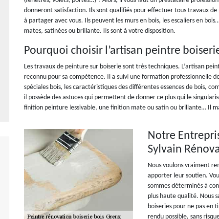
(fenêtres, volets, portes…) ? Alors, il vous faut un prestataire professi
donneront satisfaction. Ils sont qualifiés pour effectuer tous travaux de
à partager avec vous. Ils peuvent les murs en bois, les escaliers en bois… 
mates, satinées ou brillante. Ils sont à votre disposition.
Pourquoi choisir l’artisan peintre boiser
Les travaux de peinture sur boiserie sont très techniques. L’artisan pein
reconnu pour sa compétence. Il a suivi une formation professionnelle de b
spéciales bois, les caractéristiques des différentes essences de bois, c
il possède des astuces qui permettent de donner ce plus qui le singularis
finition peinture lessivable, une finition mate ou satin ou brillante… Il m
Notre Entrepri
Sylvain Rénova
Nous voulons vraiment rem
apporter leur soutien. Vou
sommes déterminés à contin
plus haute qualité. Nous 
boiseries pour ne pas en ti
rendu possible, sans risqu