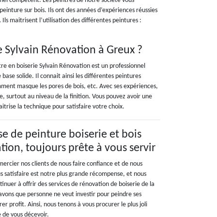
onnel compétent. Les peintres de notre société vous
 peinture sur bois. Ils ont des années d’expériences réussies
Ils maitrisent l’utilisation des différentes peintures :
ie Sylvain Rénovation à Greux ?
tre en boiserie Sylvain Rénovation est un professionnel
ase solide. Il connait ainsi les différentes peintures
omment masque les pores de bois, etc. Avec ses expériences,
e, surtout au niveau de la finition. Vous pouvez avoir une
aitrise la technique pour satisfaire votre choix.
se de peinture boiserie et bois
tion, toujours prête à vous servir
ercier nos clients de nous faire confiance et de nous
s satisfaire est notre plus grande récompense, et nous
uer à offrir des services de rénovation de boiserie de la
savons que personne ne veut investir pour peindre ses
rer profit. Ainsi, nous tenons à vous procurer le plus joli
e de vous décevoir.