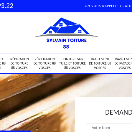
93.22
ON VOUS RAPPELLE GRAT
 DE
RÉPARATION
VÉRIFICATION
PEINTURE SUR
TRAITEMENT
RAVALEME
E 88
DE TOITURE
DE TOITURE 88
TUILE ET TOITURE
DE TOITURE 88
DE FAÇADE 
S
88 VOSGES
VOSGES
88 VOSGES
VOSGES
VOSGES
DEMANDE