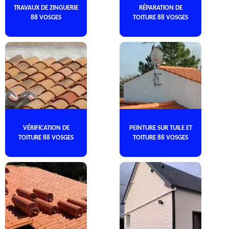
TRAVAUX DE ZINGUERIE
RÉPARATION DE
88 VOSGES
TOITURE 88 VOSGES
VÉRIFICATION DE
PEINTURE SUR TUILE ET
TOITURE 88 VOSGES
TOITURE 88 VOSGES