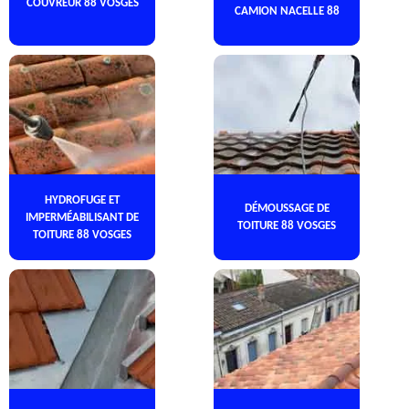
COUVREUR 88 VOSGES
CAMION NACELLE 88
HYDROFUGE ET
DÉMOUSSAGE DE
IMPERMÉABILISANT DE
TOITURE 88 VOSGES
TOITURE 88 VOSGES