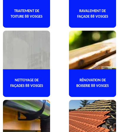
TRAITEMENT DE
RAVALEMENT DE
TOITURE 88 VOSGES
FAÇADE 88 VOSGES
NETTOYAGE DE
RÉNOVATION DE
FAÇADES 88 VOSGES
BOISERIE 88 VOSGES