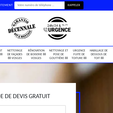
UITEMENT
NT
NETTOYAGE
RÉNOVATION
NETTOYAGE ET
URGENCE
HABILLAGE DE
88
DE FAÇADES
DE BOISERIE 88
POSE DE
FUITE DE
DESSOUS DE
88 VOSGES
VOSGES
GOUTTIÈRE 88
TOITURE 88
TOIT 88
 DE DEVIS GRATUIT