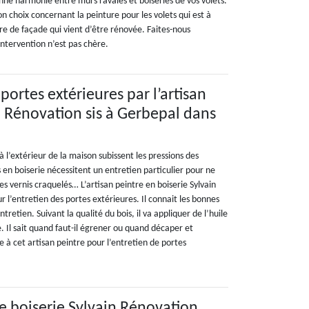
onne harmonie entre murs ravalés et boiseries de vos volets.
n choix concernant la peinture pour les volets qui est à
re de façade qui vient d’être rénovée. Faites-nous
intervention n’est pas chère.
 portes extérieures par l’artisan
n Rénovation sis à Gerbepal dans
à l’extérieur de la maison subissent les pressions des
en boiserie nécessitent un entretien particulier pour ne
les vernis craquelés… L’artisan peintre en boiserie Sylvain
 l’entretien des portes extérieures. Il connait les bonnes
tretien. Suivant la qualité du bois, il va appliquer de l’huile
e. Il sait quand faut-il égrener ou quand décaper et
e à cet artisan peintre pour l’entretien de portes
re boiserie Sylvain Rénovation