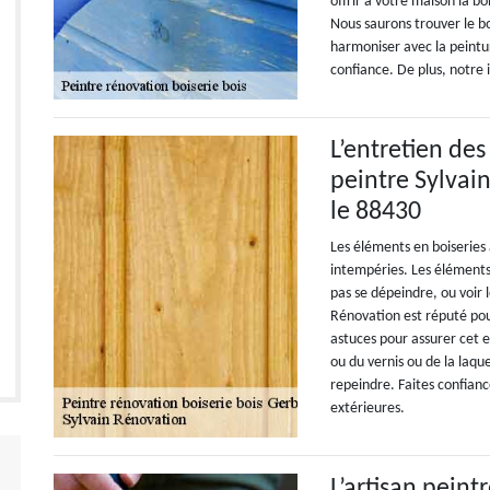
offrir à votre maison la b
Nous saurons trouver le bo
harmoniser avec la peintu
confiance. De plus, notre 
L’entretien des
peintre Sylvai
le 88430
Les éléments en boiseries 
intempéries. Les éléments 
pas se dépeindre, ou voir 
Rénovation est réputé pour
astuces pour assurer cet en
ou du vernis ou de la laqu
repeindre. Faites confianc
extérieures.
L’artisan peint