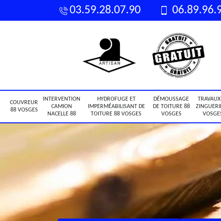
03.59.28.07.90
06.89.96.
INTERVENTION
HYDROFUGE ET
DÉMOUSSAGE
TRAVAUX
COUVREUR
CAMION
IMPERMÉABILISANT DE
DE TOITURE 88
ZINGUERI
88 VOSGES
NACELLE 88
TOITURE 88 VOSGES
VOSGES
VOSGE