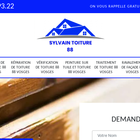
93.22
ON VOUS RAPPELLE GRAT
 DE
RÉPARATION
VÉRIFICATION
PEINTURE SUR
TRAITEMENT
RAVALEME
E 88
DE TOITURE
DE TOITURE 88
TUILE ET TOITURE
DE TOITURE 88
DE FAÇADE 
S
88 VOSGES
VOSGES
88 VOSGES
VOSGES
VOSGES
DEMANDE