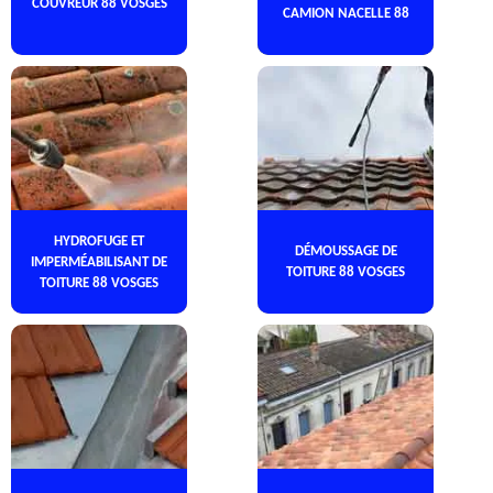
COUVREUR 88 VOSGES
CAMION NACELLE 88
HYDROFUGE ET
DÉMOUSSAGE DE
IMPERMÉABILISANT DE
TOITURE 88 VOSGES
TOITURE 88 VOSGES