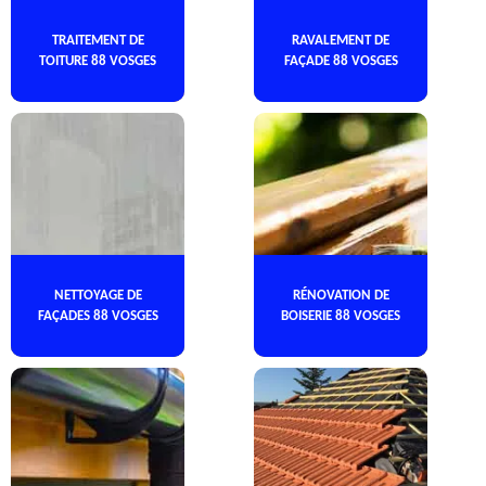
TRAITEMENT DE
RAVALEMENT DE
TOITURE 88 VOSGES
FAÇADE 88 VOSGES
NETTOYAGE DE
RÉNOVATION DE
FAÇADES 88 VOSGES
BOISERIE 88 VOSGES