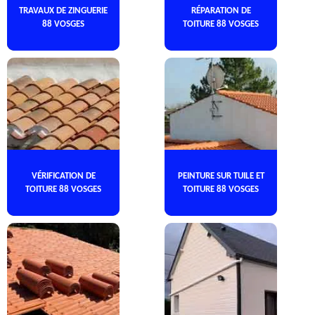
TRAVAUX DE ZINGUERIE
RÉPARATION DE
88 VOSGES
TOITURE 88 VOSGES
VÉRIFICATION DE
PEINTURE SUR TUILE ET
TOITURE 88 VOSGES
TOITURE 88 VOSGES