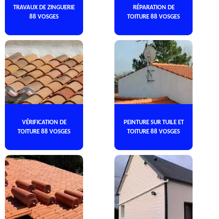
TRAVAUX DE ZINGUERIE
RÉPARATION DE
88 VOSGES
TOITURE 88 VOSGES
VÉRIFICATION DE
PEINTURE SUR TUILE ET
TOITURE 88 VOSGES
TOITURE 88 VOSGES