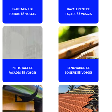
TRAITEMENT DE
RAVALEMENT DE
TOITURE 88 VOSGES
FAÇADE 88 VOSGES
NETTOYAGE DE
RÉNOVATION DE
FAÇADES 88 VOSGES
BOISERIE 88 VOSGES