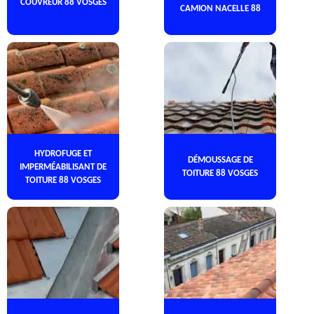
COUVREUR 88 VOSGES
CAMION NACELLE 88
HYDROFUGE ET
DÉMOUSSAGE DE
IMPERMÉABILISANT DE
TOITURE 88 VOSGES
TOITURE 88 VOSGES