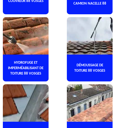
COUVREUR 88 VOSGES
CAMION NACELLE 88
HYDROFUGE ET
DÉMOUSSAGE DE
IMPERMÉABILISANT DE
TOITURE 88 VOSGES
TOITURE 88 VOSGES