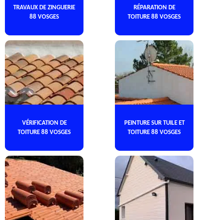
TRAVAUX DE ZINGUERIE
RÉPARATION DE
88 VOSGES
TOITURE 88 VOSGES
VÉRIFICATION DE
PEINTURE SUR TUILE ET
TOITURE 88 VOSGES
TOITURE 88 VOSGES