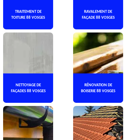
TRAITEMENT DE
RAVALEMENT DE
TOITURE 88 VOSGES
FAÇADE 88 VOSGES
NETTOYAGE DE
RÉNOVATION DE
FAÇADES 88 VOSGES
BOISERIE 88 VOSGES