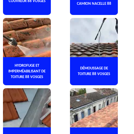
COUVREUR 88 VOSGES
CAMION NACELLE 88
HYDROFUGE ET
DÉMOUSSAGE DE
IMPERMÉABILISANT DE
TOITURE 88 VOSGES
TOITURE 88 VOSGES