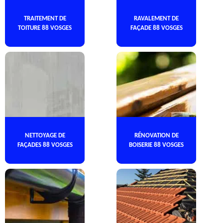
TRAITEMENT DE
RAVALEMENT DE
TOITURE 88 VOSGES
FAÇADE 88 VOSGES
NETTOYAGE DE
RÉNOVATION DE
FAÇADES 88 VOSGES
BOISERIE 88 VOSGES