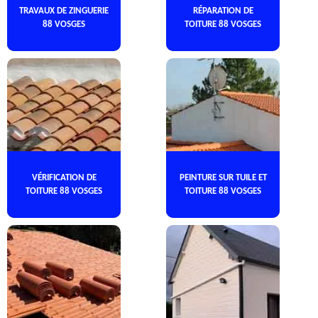
TRAVAUX DE ZINGUERIE
RÉPARATION DE
88 VOSGES
TOITURE 88 VOSGES
VÉRIFICATION DE
PEINTURE SUR TUILE ET
TOITURE 88 VOSGES
TOITURE 88 VOSGES