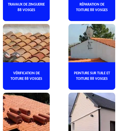
TRAVAUX DE ZINGUERIE
RÉPARATION DE
88 VOSGES
TOITURE 88 VOSGES
VÉRIFICATION DE
PEINTURE SUR TUILE ET
TOITURE 88 VOSGES
TOITURE 88 VOSGES