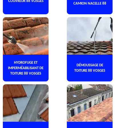
COUVREUR 88 VOSGES
CAMION NACELLE 88
HYDROFUGE ET
DÉMOUSSAGE DE
IMPERMÉABILISANT DE
TOITURE 88 VOSGES
TOITURE 88 VOSGES