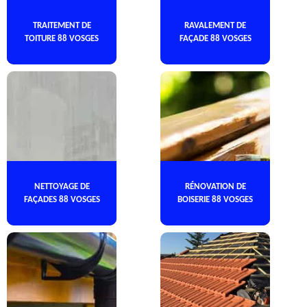
TRAITEMENT DE
RAVALEMENT DE
TOITURE 88 VOSGES
FAÇADE 88 VOSGES
NETTOYAGE DE
RÉNOVATION DE
FAÇADES 88 VOSGES
BOISERIE 88 VOSGES