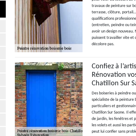
travaux de peinture sur bo
terrasse, clôture, portai
qualifications professionn
(entretien, peindre ou tei
avoir un design nouveau. 
puissent travailler vite et
décolore pas.
Confiez à l’art
Rénovation vos
Chatillon Sur 
Des boiseries à peindre ou
spécialiste de la peinture 
particuliers et gestionnair
Chatillon Sur Saone. Il ef
de jardin, les fenêtres et 
les volets et aussi les part
peut lui confier sans prob