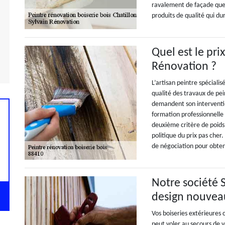
ravalement de façade que 
produits de qualité qui du
Quel est le pri
Rénovation ?
L’artisan peintre spécialis
qualité des travaux de pei
demandent son interventio
formation professionnelle 
deuxième critère de poids c
politique du prix pas cher.
de négociation pour obten
Notre société 
design nouveau
Vos boiseries extérieures
peut voler au secours de 