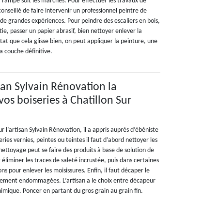
 la rampe soit les marches. Pour effectuer les travaux de
t conseillé de faire intervenir un professionnel peintre de
 de grandes expériences. Pour peindre des escaliers en bois,
rtie, passer un papier abrasif, bien nettoyer enlever la
stat que cela glisse bien, on peut appliquer la peinture, une
a couche définitive.
isan Sylvain Rénovation la
os boiseries à Chatillon Sur
r l’artisan Sylvain Rénovation, il a appris auprès d’ébéniste
ries vernies, peintes ou teintes il faut d’abord nettoyer les
 nettoyage peut se faire des produits à base de solution de
éliminer les traces de saleté incrustée, puis dans certaines
ions pour enlever les moisissures. Enfin, il faut décaper le
iblement endommagées. L’artisan a le choix entre décapeur
mique. Poncer en partant du gros grain au grain fin.