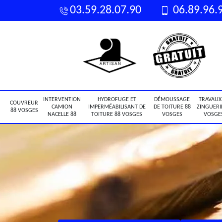
03.59.28.07.90
06.89.96.
INTERVENTION
HYDROFUGE ET
DÉMOUSSAGE
TRAVAUX
COUVREUR
CAMION
IMPERMÉABILISANT DE
DE TOITURE 88
ZINGUERI
88 VOSGES
NACELLE 88
TOITURE 88 VOSGES
VOSGES
VOSGE