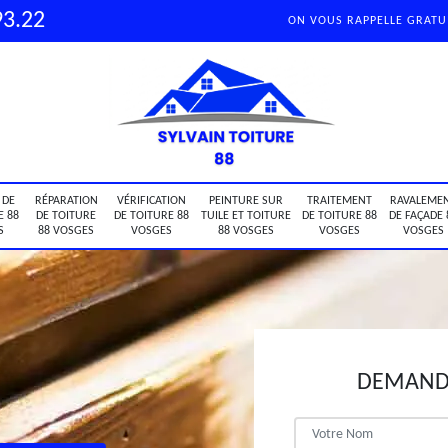
93.22
ON VOUS RAPPELLE GRAT
 DE
RÉPARATION
VÉRIFICATION
PEINTURE SUR
TRAITEMENT
RAVALEME
E 88
DE TOITURE
DE TOITURE 88
TUILE ET TOITURE
DE TOITURE 88
DE FAÇADE 
S
88 VOSGES
VOSGES
88 VOSGES
VOSGES
VOSGES
DEMANDE