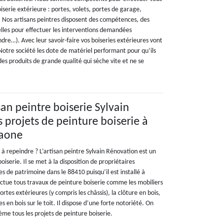
iserie extérieure : portes, volets, portes de garage,
l… Nos artisans peintres disposent des compétences, des
elles pour effectuer les interventions demandées
ndre…). Avec leur savoir-faire vos boiseries extérieures vont
Notre société les dote de matériel performant pour qu’ils
 des produits de grande qualité qui sèche vite et ne se
isan peintre boiserie Sylvain
 projets de peinture boiserie à
Saone
 à repeindre ? L’artisan peintre Sylvain Rénovation est un
boiserie. Il se met à la disposition de propriétaires
es de patrimoine dans le 88410 puisqu’il est installé à
fectue tous travaux de peinture boiserie comme les mobiliers
portes extérieures (y compris les châssis), la clôture en bois,
ies en bois sur le toit. Il dispose d’une forte notoriété. On
lème tous les projets de peinture boiserie.