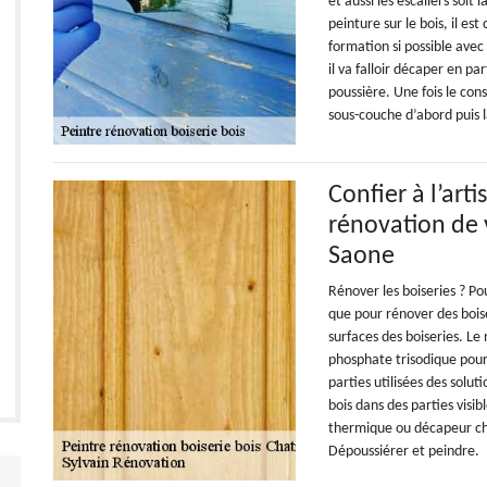
et aussi les escaliers soit
peinture sur le bois, il es
formation si possible avec
il va falloir décaper en pa
poussière. Une fois le con
sous-couche d’abord puis l
Confier à l’art
rénovation de v
Saone
Rénover les boiseries ? Pou
que pour rénover des boise
surfaces des boiseries. Le
phosphate trisodique pour 
parties utilisées des solut
bois dans des parties vis
thermique ou décapeur chi
Dépoussiérer et peindre.