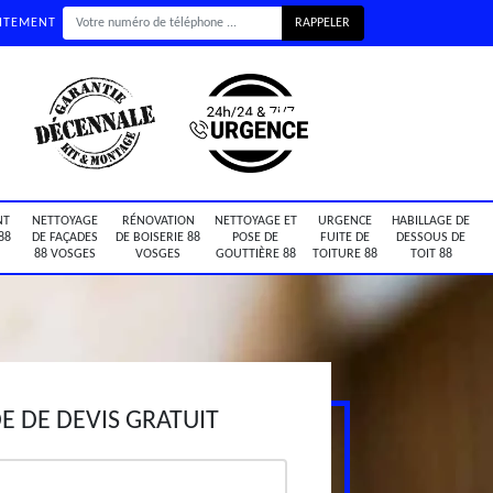
UITEMENT
NT
NETTOYAGE
RÉNOVATION
NETTOYAGE ET
URGENCE
HABILLAGE DE
88
DE FAÇADES
DE BOISERIE 88
POSE DE
FUITE DE
DESSOUS DE
88 VOSGES
VOSGES
GOUTTIÈRE 88
TOITURE 88
TOIT 88
 DE DEVIS GRATUIT