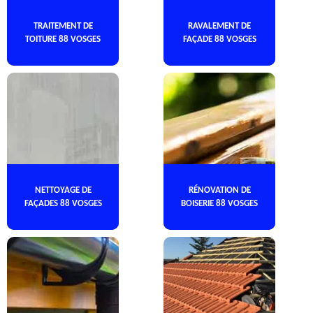
TRAITEMENT DE
RAVALEMENT DE
TOITURE 88 VOSGES
FAÇADE 88 VOSGES
NETTOYAGE DE
RÉNOVATION DE
FAÇADES 88 VOSGES
BOISERIE 88 VOSGES