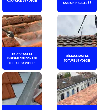
COUVREUR 88 VOSGES
CAMION NACELLE 88
HYDROFUGE ET
DÉMOUSSAGE DE
IMPERMÉABILISANT DE
TOITURE 88 VOSGES
TOITURE 88 VOSGES