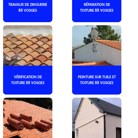
TRAVAUX DE ZINGUERIE
RÉPARATION DE
88 VOSGES
TOITURE 88 VOSGES
VÉRIFICATION DE
PEINTURE SUR TUILE ET
TOITURE 88 VOSGES
TOITURE 88 VOSGES