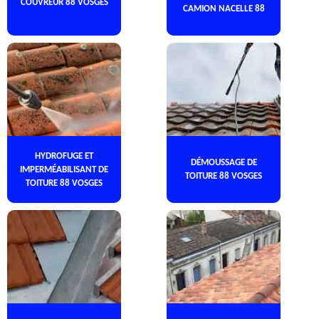
COUVREUR 88 VOSGES
CAMION NACELLE 88
HYDROFUGE ET
DÉMOUSSAGE DE
IMPERMÉABILISANT DE
TOITURE 88 VOSGES
TOITURE 88 VOSGES