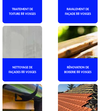
TRAITEMENT DE
RAVALEMENT DE
TOITURE 88 VOSGES
FAÇADE 88 VOSGES
NETTOYAGE DE
RÉNOVATION DE
FAÇADES 88 VOSGES
BOISERIE 88 VOSGES