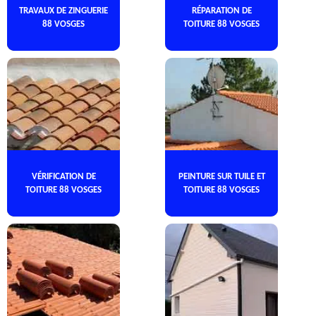
TRAVAUX DE ZINGUERIE
RÉPARATION DE
88 VOSGES
TOITURE 88 VOSGES
VÉRIFICATION DE
PEINTURE SUR TUILE ET
TOITURE 88 VOSGES
TOITURE 88 VOSGES