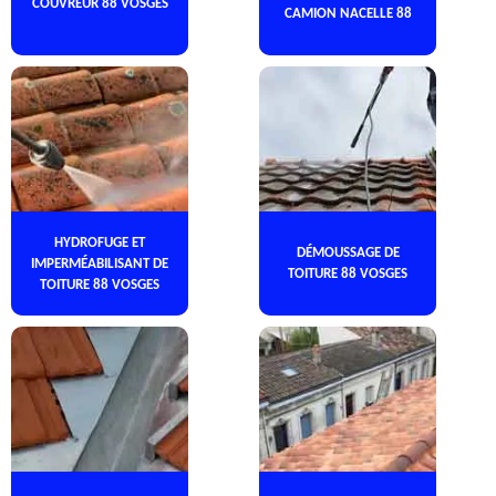
COUVREUR 88 VOSGES
CAMION NACELLE 88
HYDROFUGE ET
DÉMOUSSAGE DE
IMPERMÉABILISANT DE
TOITURE 88 VOSGES
TOITURE 88 VOSGES