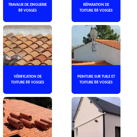
TRAVAUX DE ZINGUERIE
RÉPARATION DE
88 VOSGES
TOITURE 88 VOSGES
VÉRIFICATION DE
PEINTURE SUR TUILE ET
TOITURE 88 VOSGES
TOITURE 88 VOSGES