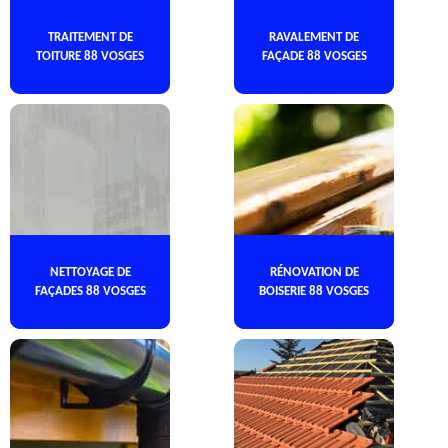
TRAITEMENT DE
RAVALEMENT DE
TOITURE 88 VOSGES
FAÇADE 88 VOSGES
NETTOYAGE DE
RÉNOVATION DE
FAÇADES 88 VOSGES
BOISERIE 88 VOSGES