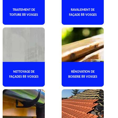
TRAITEMENT DE
RAVALEMENT DE
TOITURE 88 VOSGES
FAÇADE 88 VOSGES
NETTOYAGE DE
RÉNOVATION DE
FAÇADES 88 VOSGES
BOISERIE 88 VOSGES