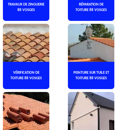
TRAVAUX DE ZINGUERIE
RÉPARATION DE
88 VOSGES
TOITURE 88 VOSGES
VÉRIFICATION DE
PEINTURE SUR TUILE ET
TOITURE 88 VOSGES
TOITURE 88 VOSGES