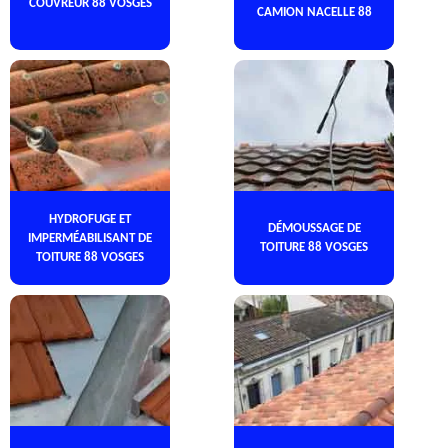
COUVREUR 88 VOSGES
CAMION NACELLE 88
HYDROFUGE ET
DÉMOUSSAGE DE
IMPERMÉABILISANT DE
TOITURE 88 VOSGES
TOITURE 88 VOSGES