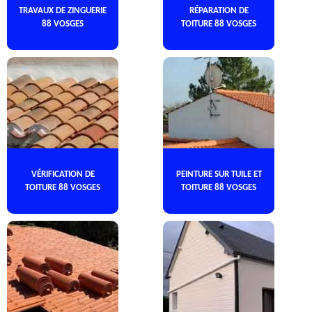
TRAVAUX DE ZINGUERIE
RÉPARATION DE
88 VOSGES
TOITURE 88 VOSGES
VÉRIFICATION DE
PEINTURE SUR TUILE ET
TOITURE 88 VOSGES
TOITURE 88 VOSGES