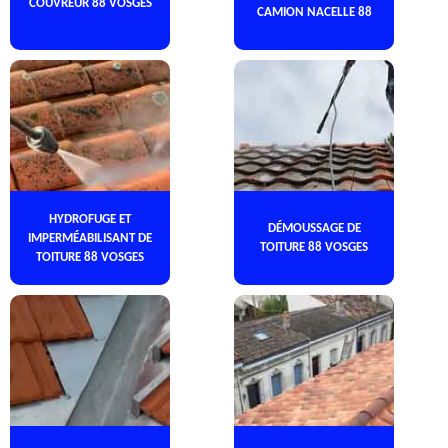
COUVREUR 88 VOSGES
CAMION NACELLE 88
HYDROFUGE ET
DÉMOUSSAGE DE
IMPERMÉABILISANT DE
TOITURE 88 VOSGES
TOITURE 88 VOSGES