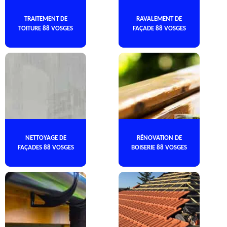
TRAITEMENT DE
RAVALEMENT DE
TOITURE 88 VOSGES
FAÇADE 88 VOSGES
NETTOYAGE DE
RÉNOVATION DE
FAÇADES 88 VOSGES
BOISERIE 88 VOSGES