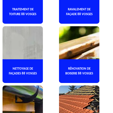
TRAITEMENT DE
RAVALEMENT DE
TOITURE 88 VOSGES
FAÇADE 88 VOSGES
NETTOYAGE DE
RÉNOVATION DE
FAÇADES 88 VOSGES
BOISERIE 88 VOSGES