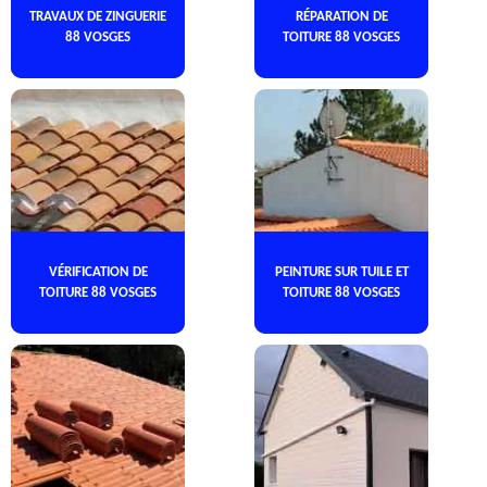
TRAVAUX DE ZINGUERIE
RÉPARATION DE
88 VOSGES
TOITURE 88 VOSGES
VÉRIFICATION DE
PEINTURE SUR TUILE ET
TOITURE 88 VOSGES
TOITURE 88 VOSGES