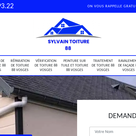
93.22
ON VOUS RAPPELLE GRAT
 DE
RÉPARATION
VÉRIFICATION
PEINTURE SUR
TRAITEMENT
RAVALEME
E 88
DE TOITURE
DE TOITURE 88
TUILE ET TOITURE
DE TOITURE 88
DE FAÇADE 
S
88 VOSGES
VOSGES
88 VOSGES
VOSGES
VOSGES
DEMANDE