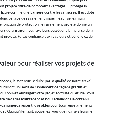
tion vous propose de choisir le ravalement projeté pour
nt projeté offre de nombreux avantages. Il protège la
icule comme une barrière contre les salissures. Il est doté
 donc ce type de ravalement imperméabilise les murs
te fonction de protection, le ravalement projeté donne un
urs de la maison. Les ravaleurs possèdent la maitrise de la
t projeté. Faites confiance aux ravaleurs et bénéficiez de
aleur pour réaliser vos projets de
rvices, laissez-vous séduire par la qualité de notre travail.
fourniront un Devis de ravalement de façade gratuit et
 vous pouvez envisager votre projet en toute quiétude. Vous
re devis dès maintenant et nous étudierons le contenu
s. Nos numéros restent joignables pour tous renseignements
oin. Quoiqu’il en soit, souvenez-vous que nos ravaleurs ne