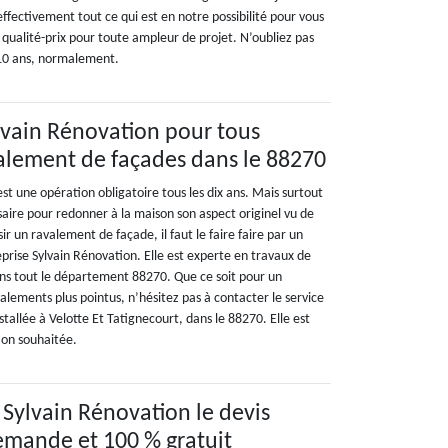
effectivement tout ce qui est en notre possibilité pour vous
t qualité-prix pour toute ampleur de projet. N’oubliez pas
s 10 ans, normalement.
ylvain Rénovation pour tous
alement de façades dans le 88270
t une opération obligatoire tous les dix ans. Mais surtout
saire pour redonner à la maison son aspect originel vu de
sir un ravalement de façade, il faut le faire faire par un
prise Sylvain Rénovation. Elle est experte en travaux de
ns tout le département 88270. Que ce soit pour un
lements plus pointus, n’hésitez pas à contacter le service
nstallée à Velotte Et Tatignecourt, dans le 88270. Elle est
tion souhaitée.
 Sylvain Rénovation le devis
demande et 100 % gratuit