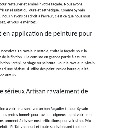
s pour restaurer et embellir votre façade. Nous avons
ir un résultat qui dure et esthétique. Comme Sylvain
ous n’avons pas droit à l’erreur, c’est ce que nous nous
sez, et vous le méritez.
t en application de peinture pour
cessives. Le ravaleur nettoie, traite la façade pour la
de la finition. Elle consiste en grande partie à assurer
inition : crépi, bardage ou peinture. Pour le ravaleur Sylvain
d’une bâtisse. Il utilise des peintures de haute qualité
donc aux UV.
re sérieux Artisan ravalement de
ion à votre maison avec un bon Façadier tel que Sylvain
à nos professionnels pour ravaler soigneusement votre mur
onstamment à réviser nos tarifications pour voir si nos Prix
lotte Et Tatignecourt et toute sa région sont toujours