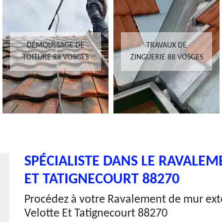
DÉMOUSSAGE DE
TRAVAUX DE
TOITURE 88 VOSGES
ZINGUERIE 88 VOSGES
SPÉCIALISTE DANS LE RAVALEM
ET TATIGNECOURT 88270
Procédez à votre Ravalement de mur exté
Velotte Et Tatignecourt 88270