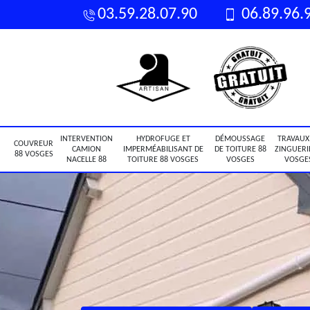
03.59.28.07.90
06.89.96.
INTERVENTION
HYDROFUGE ET
DÉMOUSSAGE
TRAVAUX
COUVREUR
CAMION
IMPERMÉABILISANT DE
DE TOITURE 88
ZINGUERI
88 VOSGES
NACELLE 88
TOITURE 88 VOSGES
VOSGES
VOSGE