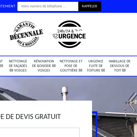
UITEMENT
NT
NETTOYAGE
RÉNOVATION
NETTOYAGE ET
URGENCE
HABILLAGE DE
88
DE FAÇADES
DE BOISERIE 88
POSE DE
FUITE DE
DESSOUS DE
88 VOSGES
VOSGES
GOUTTIÈRE 88
TOITURE 88
TOIT 88
 DE DEVIS GRATUIT