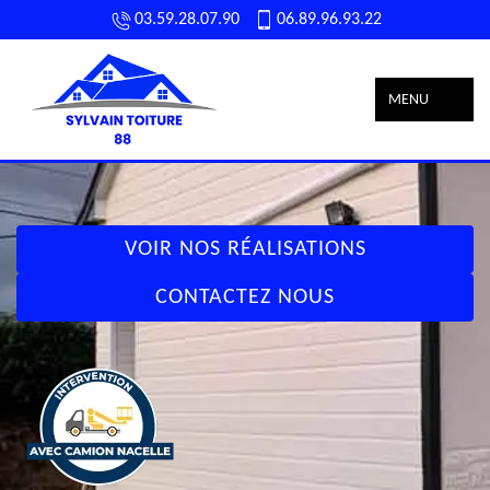
03.59.28.07.90
06.89.96.93.22
MENU
VOIR NOS RÉALISATIONS
CONTACTEZ NOUS