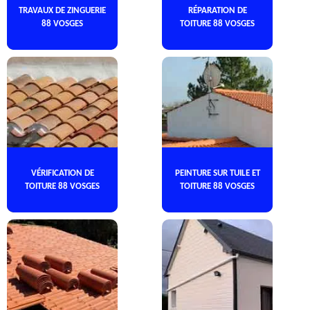
TRAVAUX DE ZINGUERIE
RÉPARATION DE
88 VOSGES
TOITURE 88 VOSGES
VÉRIFICATION DE
PEINTURE SUR TUILE ET
TOITURE 88 VOSGES
TOITURE 88 VOSGES