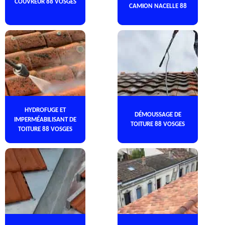
COUVREUR 88 VOSGES
CAMION NACELLE 88
HYDROFUGE ET
DÉMOUSSAGE DE
IMPERMÉABILISANT DE
TOITURE 88 VOSGES
TOITURE 88 VOSGES