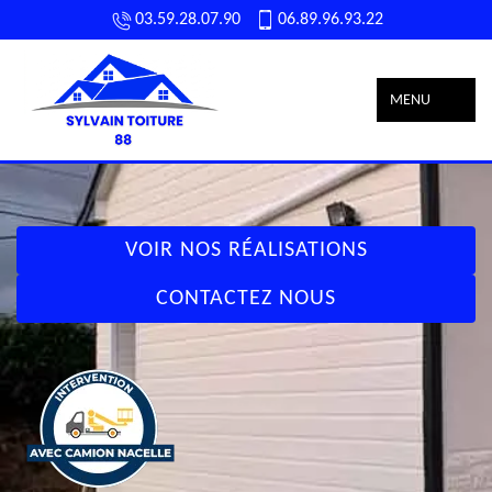
03.59.28.07.90
06.89.96.93.22
MENU
VOIR NOS RÉALISATIONS
CONTACTEZ NOUS