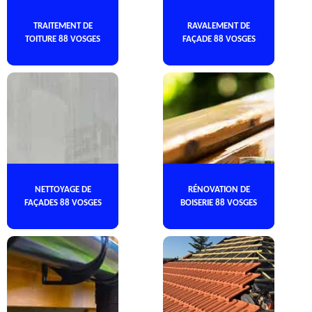
TRAITEMENT DE
RAVALEMENT DE
TOITURE 88 VOSGES
FAÇADE 88 VOSGES
NETTOYAGE DE
RÉNOVATION DE
FAÇADES 88 VOSGES
BOISERIE 88 VOSGES