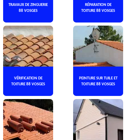
TRAVAUX DE ZINGUERIE
RÉPARATION DE
88 VOSGES
TOITURE 88 VOSGES
VÉRIFICATION DE
PEINTURE SUR TUILE ET
TOITURE 88 VOSGES
TOITURE 88 VOSGES