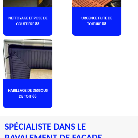
NETTOYAGE ET POSE DE
URGENCE FUITE DE
GOUTTIÈRE 88
TOITURE 88
HABILLAGE DE DESSOUS
DE TOIT 88
SPÉCIALISTE DANS LE