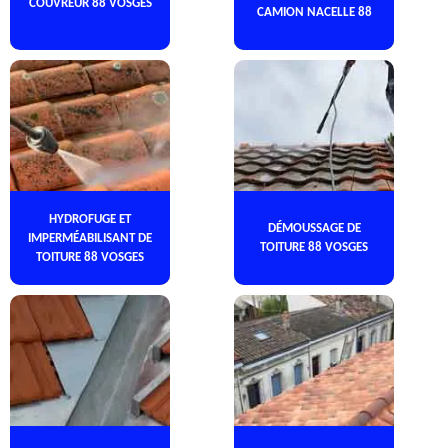
COUVREUR 88 VOSGES
CAMION NACELLE 88
HYDROFUGE ET
DÉMOUSSAGE DE
IMPERMÉABILISANT DE
TOITURE 88 VOSGES
TOITURE 88 VOSGES