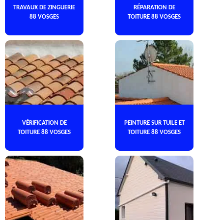
TRAVAUX DE ZINGUERIE
RÉPARATION DE
88 VOSGES
TOITURE 88 VOSGES
VÉRIFICATION DE
PEINTURE SUR TUILE ET
TOITURE 88 VOSGES
TOITURE 88 VOSGES