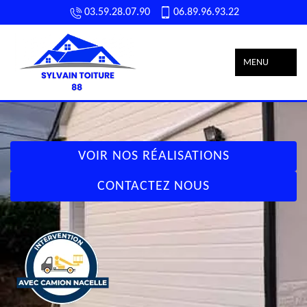
03.59.28.07.90
06.89.96.93.22
MENU
VOIR NOS RÉALISATIONS
CONTACTEZ NOUS