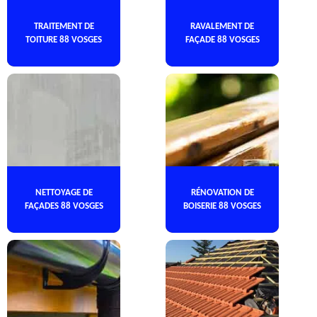
TRAITEMENT DE
RAVALEMENT DE
TOITURE 88 VOSGES
FAÇADE 88 VOSGES
NETTOYAGE DE
RÉNOVATION DE
FAÇADES 88 VOSGES
BOISERIE 88 VOSGES