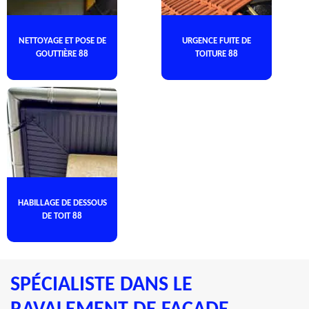
NETTOYAGE ET POSE DE
URGENCE FUITE DE
GOUTTIÈRE 88
TOITURE 88
HABILLAGE DE DESSOUS
DE TOIT 88
SPÉCIALISTE DANS LE