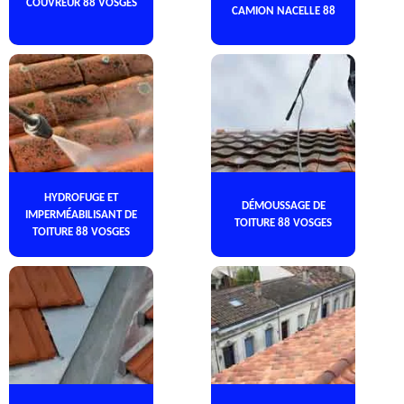
COUVREUR 88 VOSGES
CAMION NACELLE 88
HYDROFUGE ET
DÉMOUSSAGE DE
IMPERMÉABILISANT DE
TOITURE 88 VOSGES
TOITURE 88 VOSGES