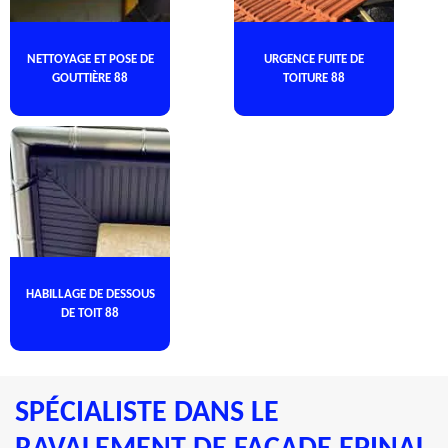
NETTOYAGE ET POSE DE
URGENCE FUITE DE
GOUTTIÈRE 88
TOITURE 88
HABILLAGE DE DESSOUS
DE TOIT 88
SPÉCIALISTE DANS LE