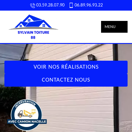
03.59.28.07.90
06.89.96.93.22
MENU
VOIR NOS RÉALISATIONS
CONTACTEZ NOUS