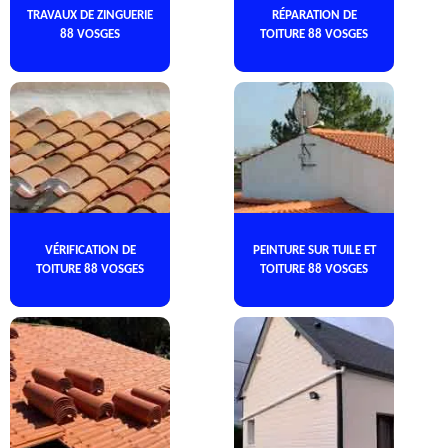
TRAVAUX DE ZINGUERIE
RÉPARATION DE
88 VOSGES
TOITURE 88 VOSGES
VÉRIFICATION DE
PEINTURE SUR TUILE ET
TOITURE 88 VOSGES
TOITURE 88 VOSGES