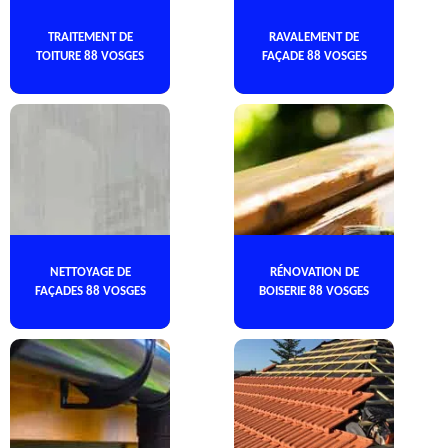
TRAITEMENT DE
RAVALEMENT DE
TOITURE 88 VOSGES
FAÇADE 88 VOSGES
NETTOYAGE DE
RÉNOVATION DE
FAÇADES 88 VOSGES
BOISERIE 88 VOSGES