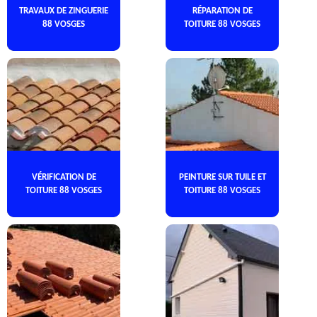
TRAVAUX DE ZINGUERIE
RÉPARATION DE
88 VOSGES
TOITURE 88 VOSGES
VÉRIFICATION DE
PEINTURE SUR TUILE ET
TOITURE 88 VOSGES
TOITURE 88 VOSGES