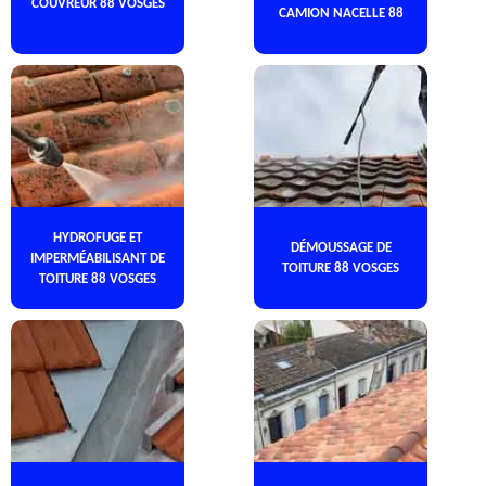
COUVREUR 88 VOSGES
CAMION NACELLE 88
HYDROFUGE ET
DÉMOUSSAGE DE
IMPERMÉABILISANT DE
TOITURE 88 VOSGES
TOITURE 88 VOSGES