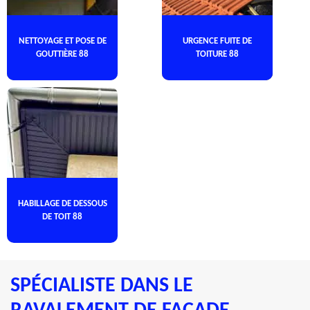
NETTOYAGE ET POSE DE
URGENCE FUITE DE
GOUTTIÈRE 88
TOITURE 88
HABILLAGE DE DESSOUS
DE TOIT 88
SPÉCIALISTE DANS LE