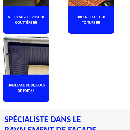
NETTOYAGE ET POSE DE
URGENCE FUITE DE
GOUTTIÈRE 88
TOITURE 88
HABILLAGE DE DESSOUS
DE TOIT 88
SPÉCIALISTE DANS LE