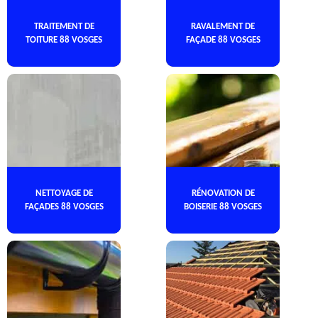
TRAITEMENT DE
RAVALEMENT DE
TOITURE 88 VOSGES
FAÇADE 88 VOSGES
NETTOYAGE DE
RÉNOVATION DE
FAÇADES 88 VOSGES
BOISERIE 88 VOSGES