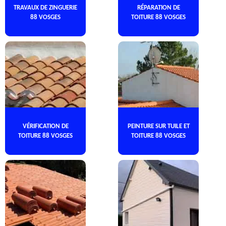
TRAVAUX DE ZINGUERIE
RÉPARATION DE
88 VOSGES
TOITURE 88 VOSGES
VÉRIFICATION DE
PEINTURE SUR TUILE ET
TOITURE 88 VOSGES
TOITURE 88 VOSGES