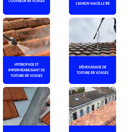
COUVREUR 88 VOSGES
CAMION NACELLE 88
HYDROFUGE ET
DÉMOUSSAGE DE
IMPERMÉABILISANT DE
TOITURE 88 VOSGES
TOITURE 88 VOSGES