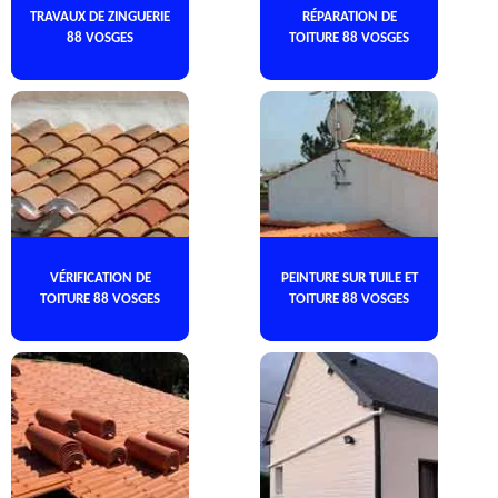
TRAVAUX DE ZINGUERIE
RÉPARATION DE
88 VOSGES
TOITURE 88 VOSGES
VÉRIFICATION DE
PEINTURE SUR TUILE ET
TOITURE 88 VOSGES
TOITURE 88 VOSGES