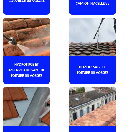
COUVREUR 88 VOSGES
CAMION NACELLE 88
HYDROFUGE ET
DÉMOUSSAGE DE
IMPERMÉABILISANT DE
TOITURE 88 VOSGES
TOITURE 88 VOSGES