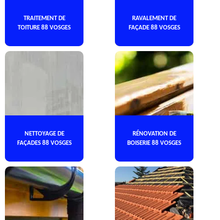
TRAITEMENT DE
RAVALEMENT DE
TOITURE 88 VOSGES
FAÇADE 88 VOSGES
NETTOYAGE DE
RÉNOVATION DE
FAÇADES 88 VOSGES
BOISERIE 88 VOSGES