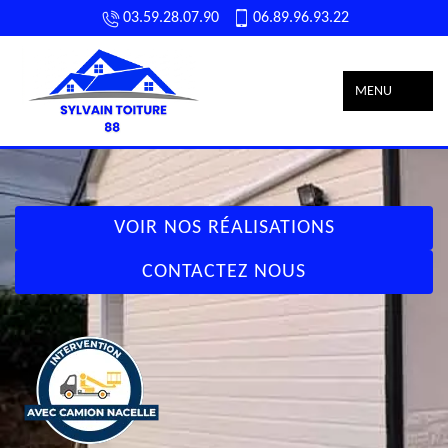
03.59.28.07.90
06.89.96.93.22
MENU
VOIR NOS RÉALISATIONS
CONTACTEZ NOUS