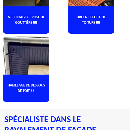
NETTOYAGE ET POSE DE
URGENCE FUITE DE
GOUTTIÈRE 88
TOITURE 88
HABILLAGE DE DESSOUS
DE TOIT 88
SPÉCIALISTE DANS LE