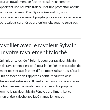
âce à un Ravalement de façade réussi. Nous sommes
apportant une nouvelle fraicheur et une protection accrue
es murs extérieurs. Chez Sylvain Rénovation, nous
taloché et le Ravalement projeté pour raviver votre façade
 ravaleurs certifiés et professionnels, vous ne serez pas
ravailler avec le ravaleur Sylvain
ur votre ravalement taloché
pi finition talochée ? Selon le couvreur ravaleur Sylvain
e de ravalement c’est opté pour la finalité de protection de
ement permet aux façades d’être moins salissantes. C’est le
is en fonction de l’apport d’additif, l’enduit taloché
ntérieure et extérieure. Il peut être monocouche et coloré
our bien réaliser ce ravalement, confiez votre projet à
omme le ravaleur Sylvain Rénovation. Il maitrise les
ur un enduit taloché appliqué manuellement ou