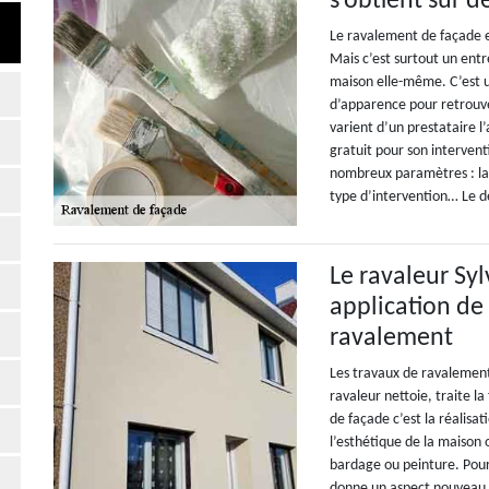
s’obtient sur 
Le ravalement de façade e
Mais c’est surtout un entr
maison elle-même. C’est 
d’apparence pour retrouve
varient d’un prestataire l
gratuit pour son interven
nombreux paramètres : la s
type d’intervention… Le d
Le ravaleur Sy
application de
ravalement
Les travaux de ravalement
ravaleur nettoie, traite l
de façade c’est la réalisat
l’esthétique de la maison o
bardage ou peinture. Pour
donne un aspect nouveau au