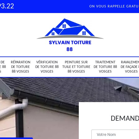
93.22
ON VOUS RAPPELLE GRAT
 DE
RÉPARATION
VÉRIFICATION
PEINTURE SUR
TRAITEMENT
RAVALEME
E 88
DE TOITURE
DE TOITURE 88
TUILE ET TOITURE
DE TOITURE 88
DE FAÇADE 
S
88 VOSGES
VOSGES
88 VOSGES
VOSGES
VOSGES
DEMANDE