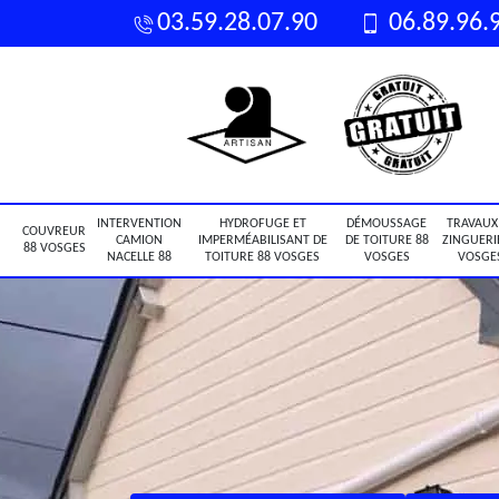
03.59.28.07.90
06.89.96.
INTERVENTION
HYDROFUGE ET
DÉMOUSSAGE
TRAVAUX
COUVREUR
CAMION
IMPERMÉABILISANT DE
DE TOITURE 88
ZINGUERI
88 VOSGES
NACELLE 88
TOITURE 88 VOSGES
VOSGES
VOSGE