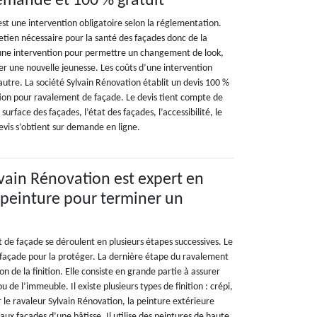
demande et 100 % gratuit
st une intervention obligatoire selon la réglementation.
etien nécessaire pour la santé des façades donc de la
une intervention pour permettre un changement de look,
r une nouvelle jeunesse. Les coûts d’une intervention
’autre. La société Sylvain Rénovation établit un devis 100 %
tion pour ravalement de façade. Le devis tient compte de
urface des façades, l’état des façades, l’accessibilité, le
evis s’obtient sur demande en ligne.
lvain Rénovation est expert en
 peinture pour terminer un
 de façade se déroulent en plusieurs étapes successives. Le
a façade pour la protéger. La dernière étape du ravalement
ion de la finition. Elle consiste en grande partie à assurer
u de l’immeuble. Il existe plusieurs types de finition : crépi,
 le ravaleur Sylvain Rénovation, la peinture extérieure
x façades d’une bâtisse. Il utilise des peintures de haute