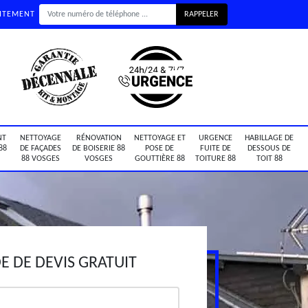
UITEMENT
NT
NETTOYAGE
RÉNOVATION
NETTOYAGE ET
URGENCE
HABILLAGE DE
88
DE FAÇADES
DE BOISERIE 88
POSE DE
FUITE DE
DESSOUS DE
88 VOSGES
VOSGES
GOUTTIÈRE 88
TOITURE 88
TOIT 88
 DE DEVIS GRATUIT