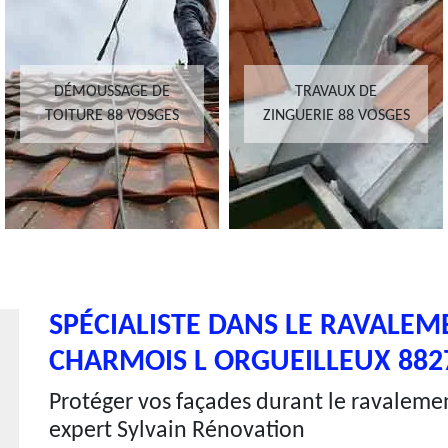
DÉMOUSSAGE DE
TRAVAUX DE
TOITURE 88 VOSGES
ZINGUERIE 88 VOSGES
SPÉCIALISTE DANS LE RAVALEM
CHARMOIS L ORGUEILLEUX 882
Protéger vos façades durant le ravalemen
expert Sylvain Rénovation