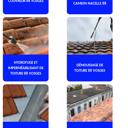
COUVREUR 88 VOSGES
CAMION NACELLE 88
HYDROFUGE ET
DÉMOUSSAGE DE
IMPERMÉABILISANT DE
TOITURE 88 VOSGES
TOITURE 88 VOSGES