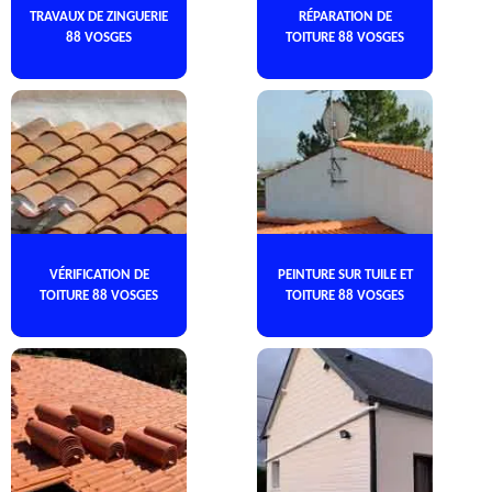
TRAVAUX DE ZINGUERIE
RÉPARATION DE
88 VOSGES
TOITURE 88 VOSGES
VÉRIFICATION DE
PEINTURE SUR TUILE ET
TOITURE 88 VOSGES
TOITURE 88 VOSGES