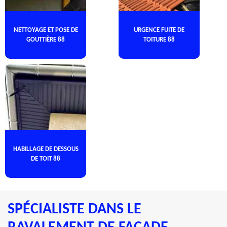
NETTOYAGE ET POSE DE
URGENCE FUITE DE
GOUTTIÈRE 88
TOITURE 88
HABILLAGE DE DESSOUS
DE TOIT 88
SPÉCIALISTE DANS LE