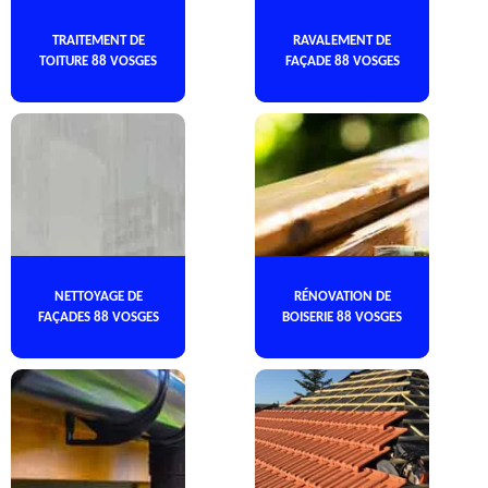
TRAITEMENT DE
RAVALEMENT DE
TOITURE 88 VOSGES
FAÇADE 88 VOSGES
NETTOYAGE DE
RÉNOVATION DE
FAÇADES 88 VOSGES
BOISERIE 88 VOSGES