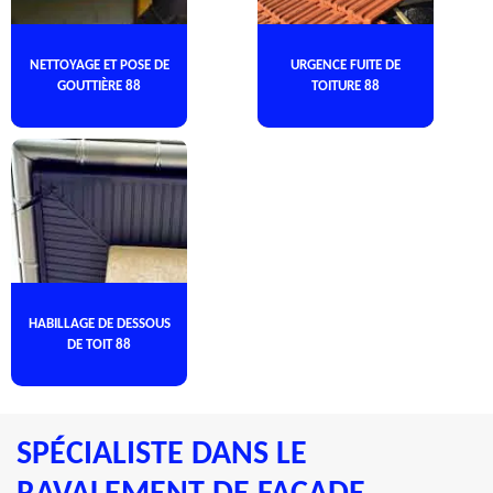
NETTOYAGE ET POSE DE
URGENCE FUITE DE
GOUTTIÈRE 88
TOITURE 88
HABILLAGE DE DESSOUS
DE TOIT 88
SPÉCIALISTE DANS LE