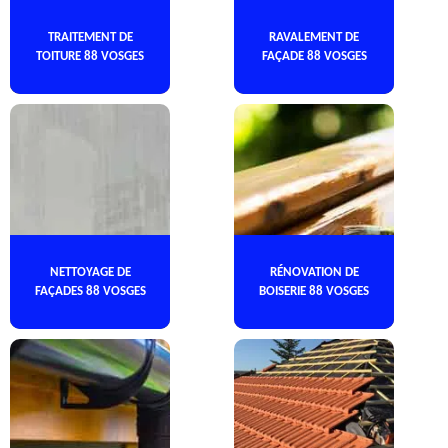
TRAITEMENT DE
RAVALEMENT DE
TOITURE 88 VOSGES
FAÇADE 88 VOSGES
NETTOYAGE DE
RÉNOVATION DE
FAÇADES 88 VOSGES
BOISERIE 88 VOSGES