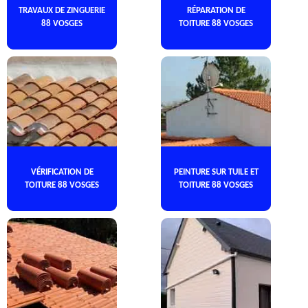
TRAVAUX DE ZINGUERIE
RÉPARATION DE
88 VOSGES
TOITURE 88 VOSGES
VÉRIFICATION DE
PEINTURE SUR TUILE ET
TOITURE 88 VOSGES
TOITURE 88 VOSGES