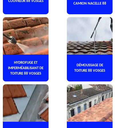
COUVREUR 88 VOSGES
CAMION NACELLE 88
HYDROFUGE ET
DÉMOUSSAGE DE
IMPERMÉABILISANT DE
TOITURE 88 VOSGES
TOITURE 88 VOSGES