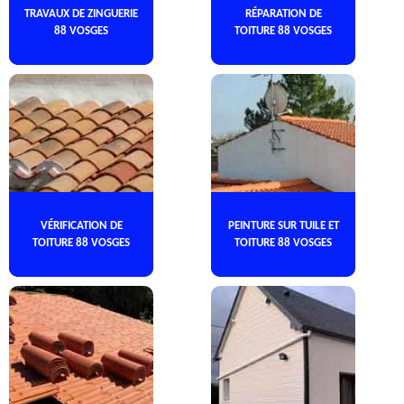
TRAVAUX DE ZINGUERIE
RÉPARATION DE
88 VOSGES
TOITURE 88 VOSGES
VÉRIFICATION DE
PEINTURE SUR TUILE ET
TOITURE 88 VOSGES
TOITURE 88 VOSGES