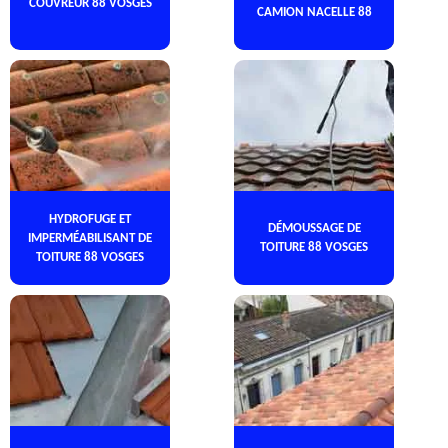
COUVREUR 88 VOSGES
CAMION NACELLE 88
HYDROFUGE ET
DÉMOUSSAGE DE
IMPERMÉABILISANT DE
TOITURE 88 VOSGES
TOITURE 88 VOSGES