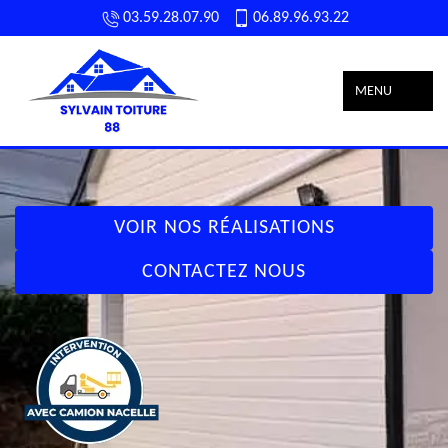
03.59.28.07.90
06.89.96.93.22
MENU
VOIR NOS RÉALISATIONS
CONTACTEZ NOUS