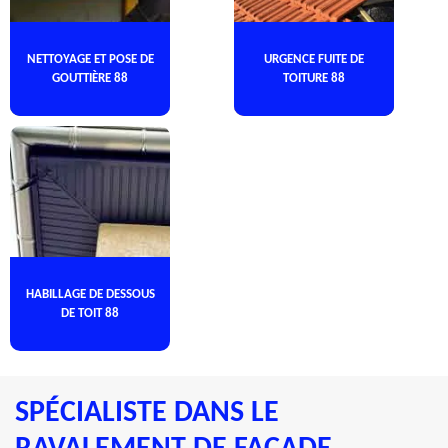
NETTOYAGE ET POSE DE
URGENCE FUITE DE
GOUTTIÈRE 88
TOITURE 88
HABILLAGE DE DESSOUS
DE TOIT 88
SPÉCIALISTE DANS LE