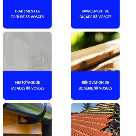
TRAITEMENT DE
RAVALEMENT DE
TOITURE 88 VOSGES
FAÇADE 88 VOSGES
NETTOYAGE DE
RÉNOVATION DE
FAÇADES 88 VOSGES
BOISERIE 88 VOSGES