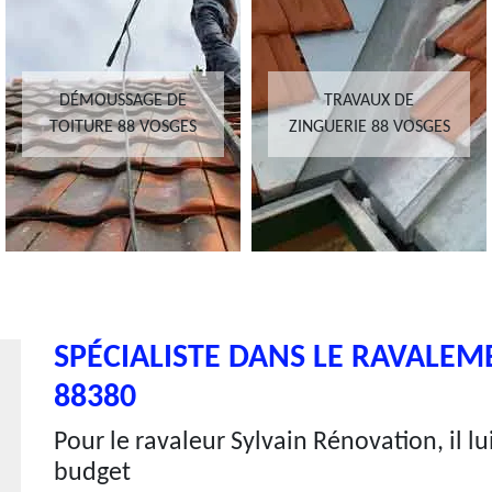
DÉMOUSSAGE DE
TRAVAUX DE
TOITURE 88 VOSGES
ZINGUERIE 88 VOSGES
SPÉCIALISTE DANS LE RAVALEM
88380
Pour le ravaleur Sylvain Rénovation, il l
budget