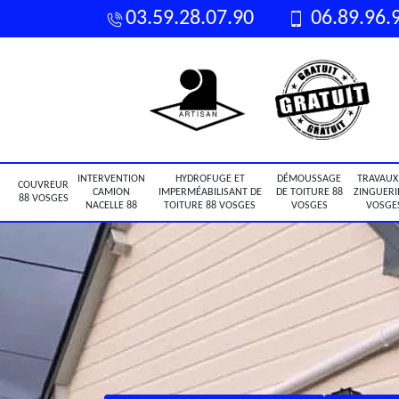
03.59.28.07.90
06.89.96.
INTERVENTION
HYDROFUGE ET
DÉMOUSSAGE
TRAVAUX
COUVREUR
CAMION
IMPERMÉABILISANT DE
DE TOITURE 88
ZINGUERI
88 VOSGES
NACELLE 88
TOITURE 88 VOSGES
VOSGES
VOSGE