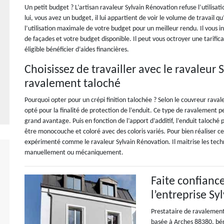
Un petit budget ? L’artisan ravaleur Sylvain Rénovation refuse l’utilisati
lui, vous avez un budget, il lui appartient de voir le volume de travail q
l’utilisation maximale de votre budget pour un meilleur rendu. Il vous i
de façades et votre budget disponible. Il peut vous octroyer une tarific
éligible bénéficier d’aides financières.
Choisissez de travailler avec le ravaleur
ravalement taloché
Pourquoi opter pour un crépi finition talochée ? Selon le couvreur raval
opté pour la finalité de protection de l’enduit. Ce type de ravalement p
grand avantage. Puis en fonction de l’apport d’additif, l’enduit taloché 
être monocouche et coloré avec des coloris variés. Pour bien réaliser c
expérimenté comme le ravaleur Sylvain Rénovation. Il maitrise les tech
manuellement ou mécaniquement.
Faite confianc
l’entreprise S
Prestataire de ravalement
basée à Arches 88380, bén