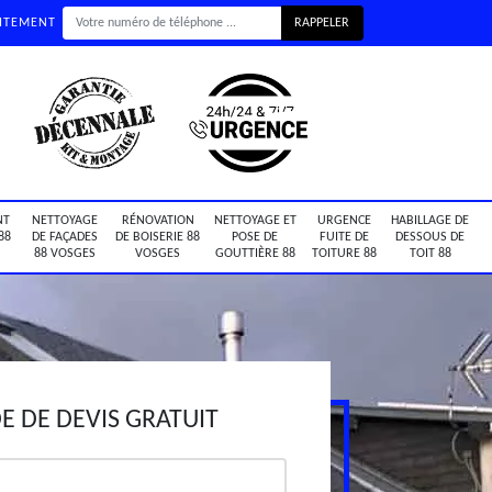
UITEMENT
NT
NETTOYAGE
RÉNOVATION
NETTOYAGE ET
URGENCE
HABILLAGE DE
88
DE FAÇADES
DE BOISERIE 88
POSE DE
FUITE DE
DESSOUS DE
88 VOSGES
VOSGES
GOUTTIÈRE 88
TOITURE 88
TOIT 88
 DE DEVIS GRATUIT