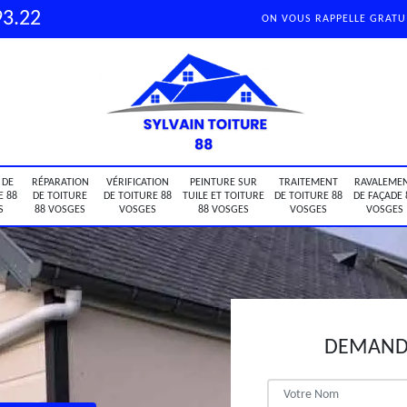
93.22
ON VOUS RAPPELLE GRAT
 DE
RÉPARATION
VÉRIFICATION
PEINTURE SUR
TRAITEMENT
RAVALEME
E 88
DE TOITURE
DE TOITURE 88
TUILE ET TOITURE
DE TOITURE 88
DE FAÇADE 
S
88 VOSGES
VOSGES
88 VOSGES
VOSGES
VOSGES
DEMANDE