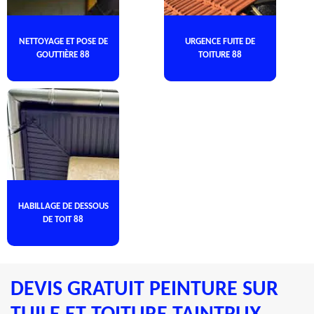
NETTOYAGE ET POSE DE
URGENCE FUITE DE
GOUTTIÈRE 88
TOITURE 88
HABILLAGE DE DESSOUS
DE TOIT 88
DEVIS GRATUIT PEINTURE SUR