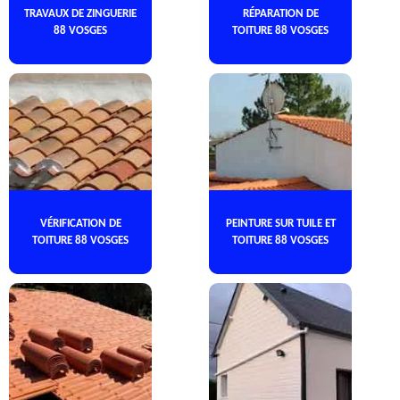
TRAVAUX DE ZINGUERIE
RÉPARATION DE
88 VOSGES
TOITURE 88 VOSGES
VÉRIFICATION DE
PEINTURE SUR TUILE ET
TOITURE 88 VOSGES
TOITURE 88 VOSGES