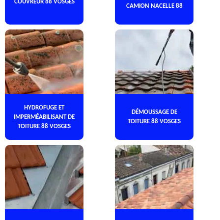
COUVREUR 88 VOSGES
CAMION NACELLE 88
HYDROFUGE ET
DÉMOUSSAGE DE
IMPERMÉABILISANT DE
TOITURE 88 VOSGES
TOITURE 88 VOSGES