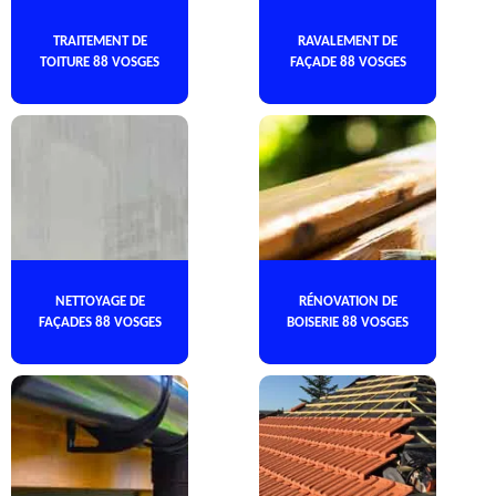
TRAITEMENT DE
RAVALEMENT DE
TOITURE 88 VOSGES
FAÇADE 88 VOSGES
NETTOYAGE DE
RÉNOVATION DE
FAÇADES 88 VOSGES
BOISERIE 88 VOSGES