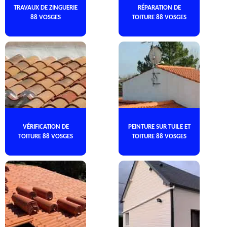
TRAVAUX DE ZINGUERIE
RÉPARATION DE
88 VOSGES
TOITURE 88 VOSGES
VÉRIFICATION DE
PEINTURE SUR TUILE ET
TOITURE 88 VOSGES
TOITURE 88 VOSGES