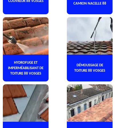
COUVREUR 88 VOSGES
CAMION NACELLE 88
HYDROFUGE ET
DÉMOUSSAGE DE
IMPERMÉABILISANT DE
TOITURE 88 VOSGES
TOITURE 88 VOSGES