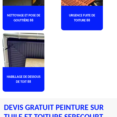
NETTOYAGE ET POSE DE
URGENCE FUITE DE
GOUTTIÈRE 88
TOITURE 88
HABILLAGE DE DESSOUS
DE TOIT 88
DEVIS GRATUIT PEINTURE SUR