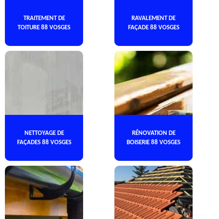
TRAITEMENT DE
RAVALEMENT DE
TOITURE 88 VOSGES
FAÇADE 88 VOSGES
NETTOYAGE DE
RÉNOVATION DE
FAÇADES 88 VOSGES
BOISERIE 88 VOSGES