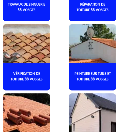
TRAVAUX DE ZINGUERIE
RÉPARATION DE
88 VOSGES
TOITURE 88 VOSGES
VÉRIFICATION DE
PEINTURE SUR TUILE ET
TOITURE 88 VOSGES
TOITURE 88 VOSGES