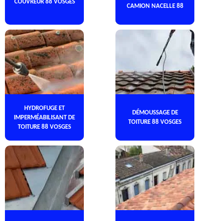
COUVREUR 88 VOSGES
CAMION NACELLE 88
HYDROFUGE ET
DÉMOUSSAGE DE
IMPERMÉABILISANT DE
TOITURE 88 VOSGES
TOITURE 88 VOSGES