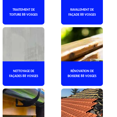
TRAITEMENT DE
RAVALEMENT DE
TOITURE 88 VOSGES
FAÇADE 88 VOSGES
NETTOYAGE DE
RÉNOVATION DE
FAÇADES 88 VOSGES
BOISERIE 88 VOSGES