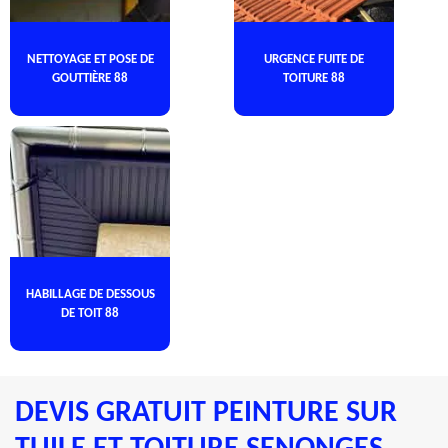
NETTOYAGE ET POSE DE
URGENCE FUITE DE
GOUTTIÈRE 88
TOITURE 88
HABILLAGE DE DESSOUS
DE TOIT 88
DEVIS GRATUIT PEINTURE SUR