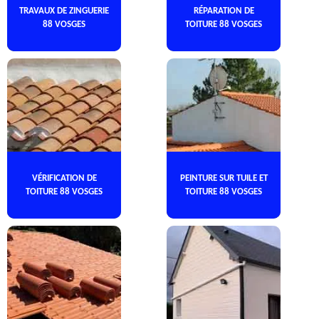
TRAVAUX DE ZINGUERIE
RÉPARATION DE
88 VOSGES
TOITURE 88 VOSGES
VÉRIFICATION DE
PEINTURE SUR TUILE ET
TOITURE 88 VOSGES
TOITURE 88 VOSGES