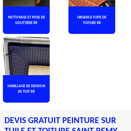
NETTOYAGE ET POSE DE
URGENCE FUITE DE
GOUTTIÈRE 88
TOITURE 88
HABILLAGE DE DESSOUS
DE TOIT 88
DEVIS GRATUIT PEINTURE SUR