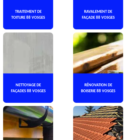
TRAITEMENT DE
RAVALEMENT DE
TOITURE 88 VOSGES
FAÇADE 88 VOSGES
NETTOYAGE DE
RÉNOVATION DE
FAÇADES 88 VOSGES
BOISERIE 88 VOSGES