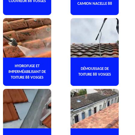
COUVREUR 88 VOSGES
CAMION NACELLE 88
HYDROFUGE ET
DÉMOUSSAGE DE
IMPERMÉABILISANT DE
TOITURE 88 VOSGES
TOITURE 88 VOSGES